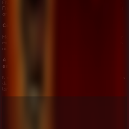
FNAF 2 remove as portas da sala e adiciona a mascara de
Freddy, a caixa musical, mais pressao nas cameras e novos
animatronicos Toy junto dos personagens Withered.
Como parar o Puppet em FNAF 2?
Mantenha a caixa musical ativa na Cam 11. Se ela parar por
muito tempo, o Puppet pode atacar, e a mascara de Freddy
nao protege contra ele.
A mascara de Freddy funciona em todos os
animatronicos?
Nao. A mascara ajuda contra muitas ameacas da sala e dos
dutos, mas Withered Foxy precisa ser controlado com a
lanterna e o Puppet exige a caixa musical.