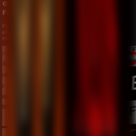
Guia em Video:
Five Nights at
Freddy's 2
Para ajudar voce a avancar em
Five Nights at Freddy's 2
,
preparamos um video passo a passo com as estrategias
mais eficientes para resolver os puzzles.