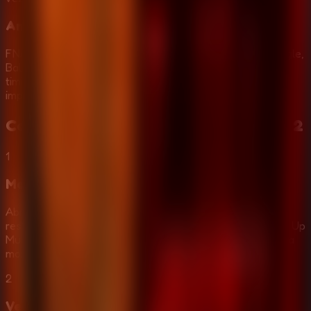
Animatronicos Toy e Withered
FNAF 2 adiciona Toy Freddy, Toy Bonnie, Toy Chica, Mangle,
Balloon Boy e personagens Withered. Cada um tem rota,
timing e padrao de ameaca proprios, entao observar bem
importa mais a cada noite.
Como Jogar
Five Nights at Freddy's 2
1
Monitore cameras e caixa musical
Abra as cameras para acompanhar o movimento pelo
restaurante. Confira a Cam 11 com frequencia e use Wind Up
Music Box antes que o circulo acabe, porque o Puppet fica
mortal quando ignorado.
2
Verifique dutos e corredor