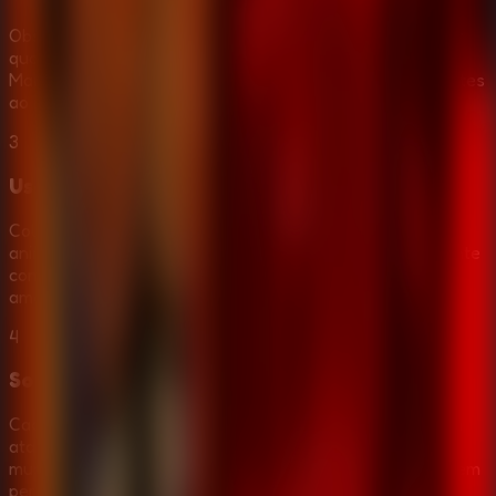
Observe os dutos esquerdo e direito, e ilumine o corredor
quando houver perigo a frente. Toy Bonnie, Toy Chica,
Mangle, Foxy e outros podem pressionar angulos diferentes
ao mesmo tempo.
3
Use a mascara no segundo certo
Coloque a mascara de Freddy assim que muitos
animatronicos aparecerem na sala ou nos dutos. Nao conte
com ela para Withered Foxy ou o Puppet, porque essas
ameacas exigem lanterna ou controle da caixa musical.
4
Sobreviva ate 6 AM
Cada noite termina as 6 AM. As noites avancadas trazem
ataques mais rapidos, entao crie um ritmo: camera, caixa
musical, lanterna no corredor, dutos, mascara e repetir sem
perder o foco.