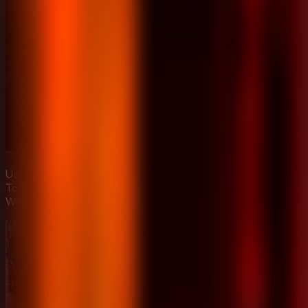
Use as cameras para acompanhar Toy Freddy, Toy Bonnie,
Toy Chica, Mangle, Balloon Boy e os animatronicos
Withered.