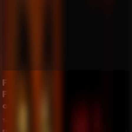
FNAF 2 (Five Nights at
Freddy's 2) - Jogo de terror
online
Terror
FNAF 2 (Five Nights at Freddy's 2)
e um jogo point and