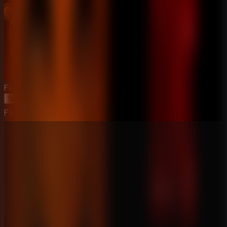
Five Nights at Freddy's 2
Start Game
Five Nights at Freddy's 2
⛶