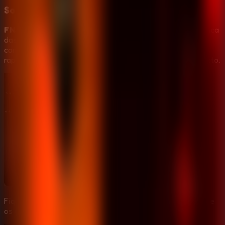
Sobrevivencia na sala sem portas
FNAF 2 (Five Nights at Freddy's 2)
remove a seguranca
das portas do primeiro jogo. Sobreviver depende de ler
cameras, reagir aos dutos, colocar a mascara de Freddy
rapido e usar a lanterna antes que o corredor vire um susto.
Fique na sala, observe dutos e corredor, e reaja antes que
os animatronicos cheguem ate voce.