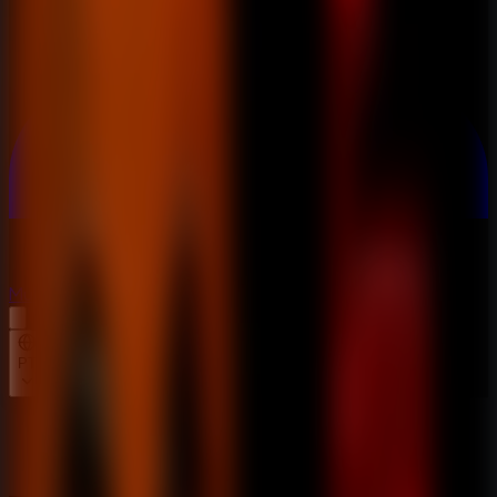
Multijogador
Multijogador
PT
Inicio
Five Nights at Freddy's 2