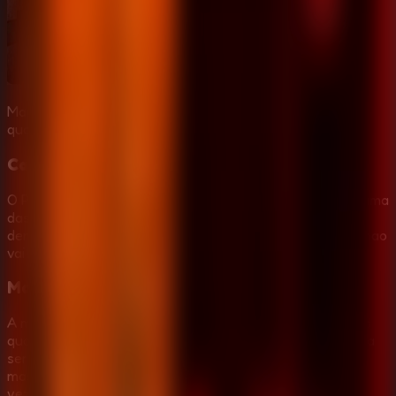
Mantenha a caixa musical, coloque a mascara de Freddy
quando o perigo entrar e reserve a lanterna para Foxy.
Caixa musical na Cam 11
O Puppet depende da caixa musical, por isso a Cam 11 e uma
das telas mais importantes. Se a caixa parar por tempo
demais, o Puppet pode atacar rapidamente e a mascara nao
vai salvar voce.
Mascara de Freddy e lanterna
A mascara de Freddy pode enganar muitos animatronicos
quando eles entram pelos dutos ou pela sala, mas precisa
ser usada imediatamente. Withered Foxy e diferente: a
mascara nao funciona, entao ilumine o corredor algumas
vezes para afasta-lo.