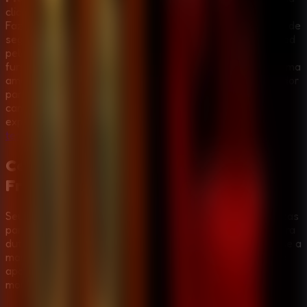
click de terror e sobrevivencia ambientado na Freddy
Fazbear's Pizza durante o turno noturno de 1987. Na sala de
seguranca, voce acompanha animatronicos Toy e Withered
pelas cameras, mantem a caixa musical do Puppet
funcionando, usa a mascara de Freddy Fazbear quando uma
ameaca entra pelos dutos ou pela sala, e ilumina o corredor
para segurar Withered Foxy. Quem gosta de medo por
cameras, reflexos rapidos e jogos sem download pode
explorar mais desafios na colecao de
jogos de fuga de
terror
.
Como jogar FNAF 2 (Five Nights at
Freddy's 2)
Seu objetivo e sobreviver a cada noite ate 6 AM sem portas
para proteger voce. Observe o sistema de cameras, confira
dutos e corredor, mantenha a caixa musical na Cam 11, use a
mascara de Freddy rapidamente quando um animatronico
aparecer perto e guarde a lanterna para Foxy e os
momentos de escuridao.