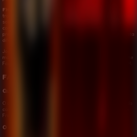
FNAF 2 (Five Nights at Freddy's 2)
funciona porque
troca a defesa simples com portas por um ciclo de
sobrevivencia mais rapido. A caixa musical exige atencao
constante, a mascara testa reflexos, a lanterna cria
pressao de recurso e cada animatronico pede uma resposta
diferente.
Jogue
FNAF 2 (Five Nights at Freddy's 2)
agora,
mantenha a caixa musical, use a mascara de Freddy, ilumine
Foxy e veja se consegue sobreviver a cada turno ate 6 AM.
FAQ de
Five Nights at Freddy's 2
Qual e o objetivo em FNAF 2?
O objetivo e sobreviver a cada turno ate 6 AM monitorando
cameras, mantendo a caixa musical, usando a mascara de
Freddy, verificando dutos e afastando os animatronicos.
O que muda em Five Nights at Freddy's 2?