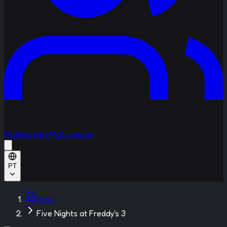
Multijogador
Multijogador
PT
Inicio
Five Nights at Freddy's 3