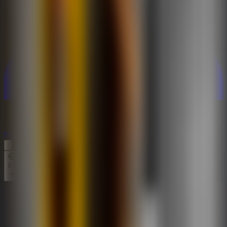
Multijogador
Multijogador
PT
Inicio
Granny Sponge Bob