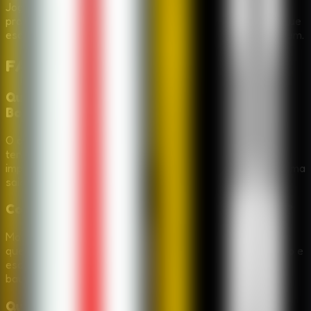
Jogue
Granny Sponge Bob
agora, fique em silencio,
procure os itens certos em cada quarto e veja se consegue
escapar da casa da Granny antes que os cinco dias acabem.
FAQ de
Granny Sponge Bob
Qual e o objetivo principal em Granny Sponge
Bob?
O objetivo e escapar da casa da Granny em cinco
tentativas, ou dias, encontrando chaves, usando itens
importantes, resolvendo puzzles da casa e chegando a uma
saida segura.
Como evitar a Granny em Granny Sponge Bob?
Mova-se sem fazer barulho, evite derrubar itens a menos
que queira criar uma distracao, agache quando necessario e
esconda-se embaixo de camas ou dentro de armarios e
baus quando Granny chegar perto.
Quais itens devo procurar primeiro?