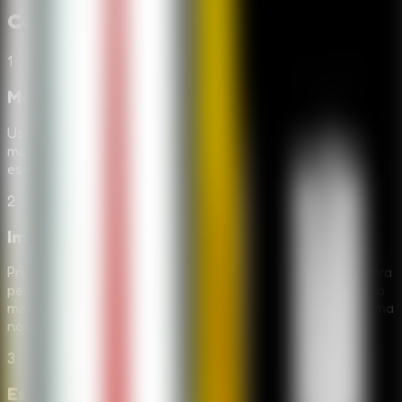
Como Jogar
Granny Sponge Bob
1
Mova-se em silencio pela casa
Use WASD no PC ou o joystick virtual no celular para se
mover. Gire a camera, entre nos quartos com cuidado e
escute antes de atravessar areas abertas.
2
Interaja com itens e pistas
Pressione E no PC ou toque no icone da mao no celular para
pegar e usar objetos. Procure chaves, ferramentas uteis, a
melancia, o livro antigo e qualquer item que possa abrir uma
nova rota.
3
Esconda-se, agache e escape de armadilhas