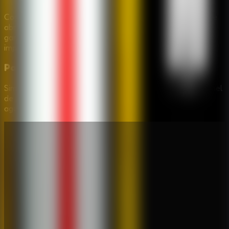
Comece por chaves, ferramentas e objetos de puzzle que
abrem novas areas. A melancia, o livro antigo, itens da
garagem e defesas temporarias sao especialmente
importantes.
Posso jogar Granny Sponge Bob no celular?
Sim. No celular, use o joystick virtual para se mover, o painel
de toque para girar a camera e os icones para interagir,
agachar, esconder e soltar itens.