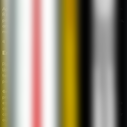
Agache com C ou com o icone de agachar, esconda-se com
R ou com o icone da cama quando houver um esconderijo
por perto, e segure F para se libertar de armadilhas. Camas,
armarios e baus podem salvar a tentativa se usados no
momento certo.
4
Encontre uma saida antes do quinto dia
Planeje cada tentativa pensando no progresso. Tente
liberar a rota principal, fugir pela garagem ou usar armas
temporarias apenas para atrasar Granny tempo suficiente
para continuar procurando.
Granny Sponge Bob
funciona porque mistura logica de
procurar e encontrar com a pressao de uma inimiga que
escuta seus erros. A diversao esta em aprender o mapa da
casa, lembrar onde os itens aparecem, usar pistas sonoras
com fones e decidir quando se esconder em vez de arriscar
outro movimento.