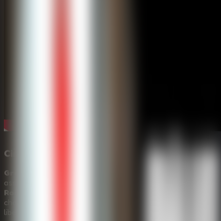
Cinco dias dentro da casa da Granny
Granny Sponge Bob
transforma a fuga de uma casa
assombrada em um desafio tenso de
Online Escape
Room
. Cada falha custa um dia, entao cada busca por
chaves, ferramentas e pistas precisa aproximar voce da
liberdade.