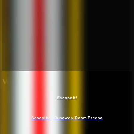
Voce Tambem Pode Gostar
Escape It!
Schoolboy Runaway: Room Escape