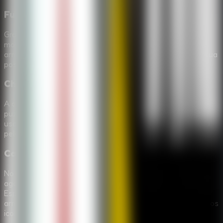
Furtividade baseada em ruido
Granny reage ao som, entao sobreviver depende de se
mover com cuidado. Derrubar um item, cair em uma
armadilha ou fazer barulho na hora errada pode revelar sua
posicao e obrigar voce a se esconder rapido.
Chaves, ferramentas e pistas estranhas
A casa esta cheia de caminhos bloqueados e objetos de
puzzle. Encontre as chaves necessarias, descubra como
usar a melancia e o livro antigo, e procure opcoes de fuga
pela garagem ou defesas temporarias.
Controles no PC e no celular
No PC, use WASD para mover, E para interagir, C para
agachar, R para se esconder perto de um esconderijo,
Espaco para soltar um item e segure F para sair de uma
armadilha. No celular, use o joystick, o painel de camera e os
icones de acao.