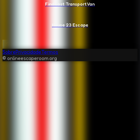
Find Lost Transport Van
House 23 Escape
Sobre
Privacidade
Termos
© onlineescaperoom.org