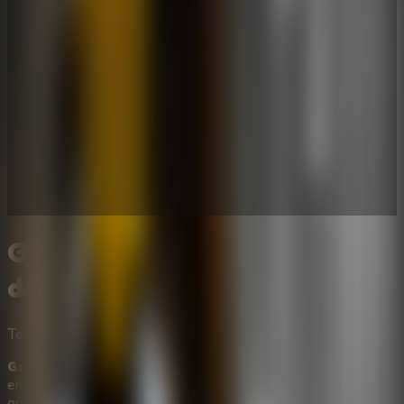
Granny Sponge Bob - Jogo
de fuga de terror online
Terror
Granny Sponge Bob
e um escape room de terror online
em que voce acorda dentro de uma casa sombria e tem
apenas cinco dias para sair. Mova-se em silencio, procure