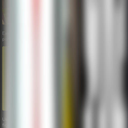
Examine os quartos em busca de chaves, ferramentas e
pistas incomuns como a melancia e o livro antigo.
Use camas, armarios, baus e movimentos silenciosos para
ficar fora do alcance da Granny.