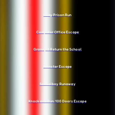
Obby Prison Run
Computer Office Escape
Granny 3 Return the School
Monster Escape
Schoolboy Runaway
Knock and Run: 100 Doors Escape