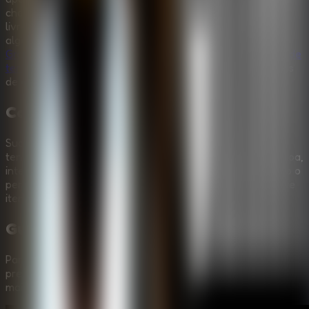
chaves, resolva pistas estranhas ligadas a melancia e ao
livro antigo, e use esconderijos antes que Granny siga
algum ruido ate voce. Este desafio da colecao
Jogos da
Granny
combina bem com quem procura um
jogo de fuga de
terror
com furtividade, objetos ocultos, armadilhas e rotas
de escape.
Como jogar Granny Sponge Bob
Sua missao e escapar da casa da Granny em cinco
tentativas, contadas como dias. Explore em primeira pessoa,
interaja com objetos uteis, agache ou esconda-se quando o
perigo chegar perto e evite barulho desnecessario, porque
itens derrubados podem levar Granny direto ate voce.
Guia em Video:
Granny Sponge Bob
Para ajudar voce a avancar em
Granny Sponge Bob
,
preparamos um video passo a passo com as estrategias
mais eficientes para resolver os puzzles.