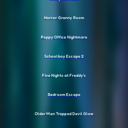
Horror Granny Room
Poppy Office Nightmare
Schoolboy Escape 2
Five Nights at Freddy's
Bedroom Escape
Older Man Trapped Devil Glow