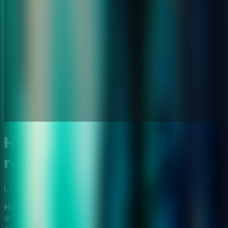
House 23 Escape online:
resgate o mago preso
Lógica
Mistério
House 23 Escape
e uma aventura point and click online
gratis dentro de uma mansao antiga cheia de salas
secretas, objetos ocultos e puzzles logicos. Seu objetivo e