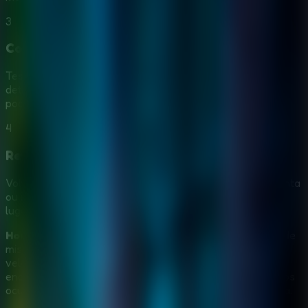
3
Combine itens com logica
Teste os objetos coletados em fechaduras, puzzles e
detalhes incomuns. Usar o item certo no momento certo
pode liberar novos caminhos em House 23.
4
Revisite areas anteriores
Volte a salas ja visitadas quando conseguir uma ferramenta
ou informacao nova. As vezes a resposta estava em um
lugar que antes parecia sem sentido.
House 23 Escape
e uma boa escolha para quem gosta de
misterios atmosfericos guiados por observacao, nao por
velocidade. O resgate do mago da um objetivo claro,
enquanto os puzzles recompensam quem percebe objetos
ocultos, lembra pistas e testa combinacoes com paciencia.