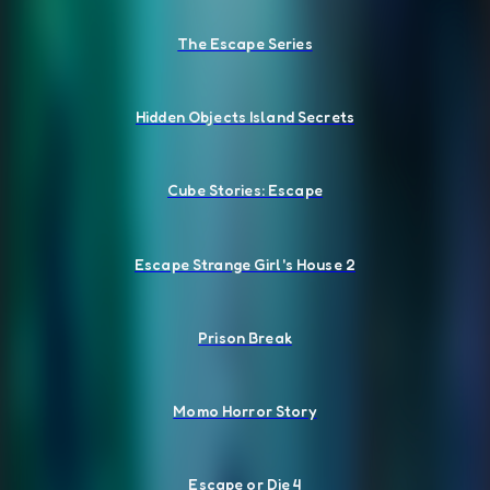
The Escape Series
Hidden Objects Island Secrets
Cube Stories: Escape
Escape Strange Girl's House 2
Prison Break
Momo Horror Story
Escape or Die 4