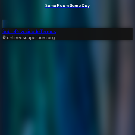
Same Room Same Day
Sobre
Privacidade
Termos
© onlineescaperoom.org