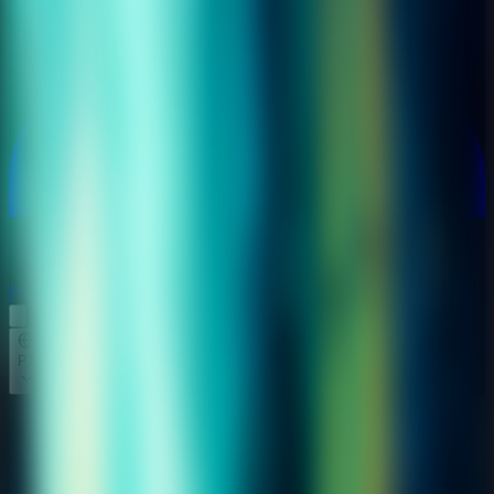
Multijogador
Multijogador
PT
Inicio
House 23 Escape