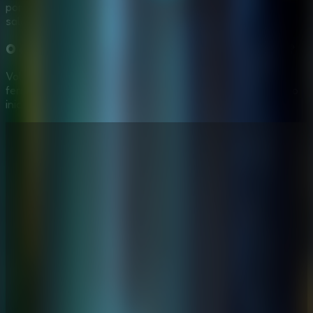
por toque em celular ou tablet, entao da para examinar
salas e resolver puzzles no navegador.
O que fazer se eu travar em House 23 Escape?
Volte a salas anteriores depois de encontrar uma
ferramenta ou pista nova. Um detalhe que parecia inutil no
inicio pode virar a chave de um puzzle depois.