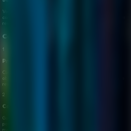
Voce pode comecar online sem instalar aplicativo ou criar
conta. Entre na mansao, procure pistas e concentre-se em
resgatar o mago.
Como Jogar
House 23 Escape
1
Procure em cada sala
Clique ou toque em moveis, portas, decoracoes, paineis e
objetos suspeitos. Muitas pistas sao pequenas, entao vale
revisar cada cena com atencao.
2
Colete objetos uteis
Guarde ferramentas, chaves e objetos estranhos que
possam ajudar. Um item pode abrir uma sala, ativar um
mecanismo ou combinar com outra pista mais tarde.