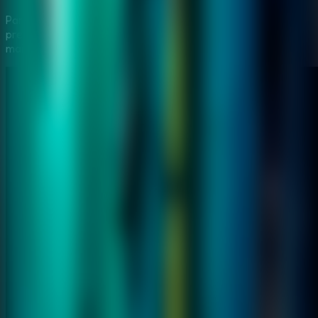
Para ajudar voce a avancar em
House 23 Escape
,
preparamos um video passo a passo com as estrategias
mais eficientes para resolver os puzzles.