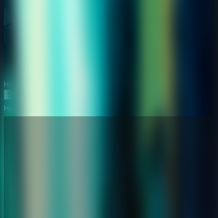
House 23 Escape
Start Game
House 23 Escape
⛶