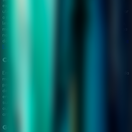
explorar a casa como um detetive, coletar ferramentas
uteis, combinar itens e seguir pistas discretas ate encontrar
o mago preso em House 23. O clima e misterioso e
levemente magico, mas o desafio depende de observacao,
memoria e raciocinio calmo. Se voce gosta de jogos de fuga
no navegador com mansoes, chaves escondidas e sem
download, este titulo combina bem com a colecao do
Online
Escape Room
.
Como House 23 Escape funciona
Em
House 23 Escape
, voce avanca por diferentes salas da
mansao clicando ou tocando em qualquer detalhe que
possa esconder uma pista. Examine moveis, portas,
decoracoes, paineis de puzzle e objetos estranhos para
encontrar o que ajuda no progresso. Algumas respostas
surgem em enigmas logicos e buscas por objetos ocultos;
outras aparecem apenas quando voce volta a uma area
anterior com uma nova ferramenta.
Guia em Video:
House 23 Escape