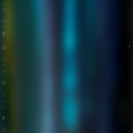
Jogue
House 23 Escape
online gratis, explore a mansao
antiga, resolva puzzles de objetos ocultos e volte ao
Online
Escape Room
quando quiser mais aventuras de fuga no
navegador.
FAQ de
House 23 Escape
Qual e o objetivo principal em House 23 Escape?
Seu objetivo e explorar a mansao antiga, coletar objetos
ocultos, combinar itens uteis e resgatar o mago preso em
algum lugar de House 23.
Que puzzles House 23 Escape usa?
O jogo usa objetos ocultos, chaves, ferramentas, simbolos,
mecanismos trancados, pistas sutis das salas e
combinacoes de itens entre ambientes.
Posso jogar House 23 Escape no celular?
Sim. A pagina descreve mouse no computador e controles