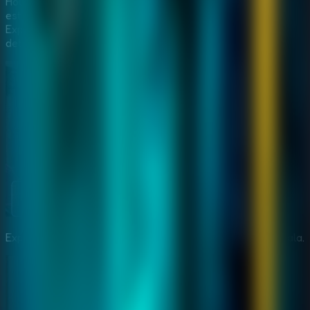
House 23 Escape acontece em uma mansao bonita, mas
estranha, onde cada sala parece esconder um segredo.
Explore interiores antigos, objetos curiosos e pequenos
detalhes que podem indicar onde esta o mago.
Explore House 23 e procure pistas escondidas em cada sala.