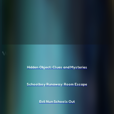
Voce Tambem Pode Gostar
Hidden Object: Clues and Mysteries
Schoolboy Runaway: Room Escape
Evil Nun Schools Out