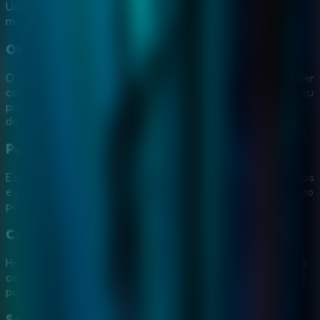
Use observacao e logica para resolver os puzzles da
mansao.
Objetos ocultos e itens inteligentes
O progresso depende de encontrar objetos uteis e entender
como eles se conectam. Uma chave, ferramenta, simbolo ou
pista de uma sala pode resolver um puzzle em outra parte
da mansao.
Puzzles logicos e pistas sutis
Espere enigmas, mecanismos trancados, buscas por objetos
e pistas no ambiente. Observe com calma, porque a solucao
pode estar em um detalhe visto antes.
Controles por mouse e tela de toque
House 23 Escape funciona no navegador em computador e
celular. Use cliques do mouse ou toque em objetos, salas e
puzzles pelo telefone ou tablet.
Sem cadastro nem download