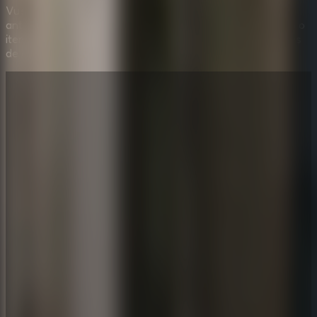
Vuelve a lugares que ya revisaste y busca detalles que
antes no parecían importantes. Un número, color, símbolo o
item encontrado al principio puede cobrar sentido después
de descubrir otra pista.