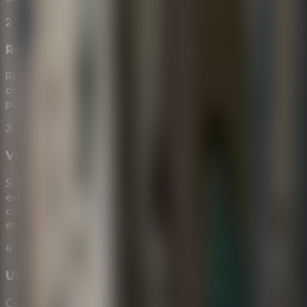
2
Reune pistas y objetos utiles
Recoge objetos importantes y recuerda simbolos, numeros,
colores o patrones que veas en la sala. Una pista pequena
puede cobrar sentido despues de resolver otro puzzle.
3
Vuelve sobre tus pasos si te atascas
Si una solucion no es evidente, revisa lugares que ya
exploraste.
Escape Room: Secret of Memories
suele
convertir detalles antiguos en claves importantes cuando
encuentras una nueva pista.
4
Usa la logica para revelar el secreto
Combina observaciones con cuidado en lugar de adivinar.