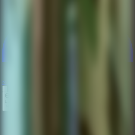
Multijugador
Multijugador
ES
Inicio
Escape Room: Secret of Memories