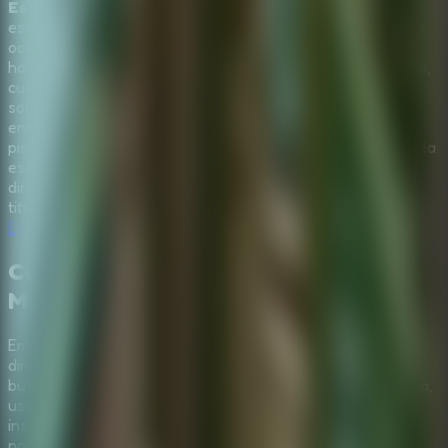
Escape Room: Secret of Memories
es un juego de
escape online gratis centrado en la observacion, las pistas
ocultas y un misterio ligado al pasado. Entras en una
habitacion cerrada y atmosferica donde cada cajon, objeto,
cuadro y pequeno detalle puede apuntar a la siguiente
solucion. La clave no es hacer clic al azar, sino leer el
entorno como detective: recoger objetos utiles, conectar
pistas visuales y desbloquear los secretos escondidos en la
escena. Con graficos cuidados, sonido inmersivo y juego
directo en navegador desde computadora o movil, este
titulo encaja de forma natural en la coleccion de
Online
Escape Room
.
Como jugar Escape Room: Secret of
Memories
Empieza
Escape Room: Secret of Memories
directamente en el navegador y revisa la habitacion
buscando cualquier detalle fuera de lugar. En computadora,
usa el mouse para hacer clic en objetos, abrir paneles e
inspeccionar pistas. En telefono o tablet, toca la pantalla
para interactuar con la escena. El progreso suele llegar