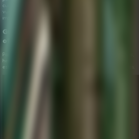
cuando bajas el ritmo, recuerdas detalles anteriores y
vuelves a revisar lugares que al principio no parecian
importantes.
Guía en Vídeo:
Escape Room: Secret
of Memories
Para ayudarte a superar
Escape Room: Secret of Memories
,
hemos preparado un vídeo paso a paso que muestra las
estrategias más eficientes para resolver todos los acertijos.