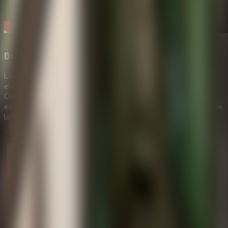
Busca en una habitacion llena de recuerdos
La sala esta llena de pistas visuales, objetos ocultos y
elementos de puzzle que recompensan la paciencia.
Observa muebles, decoracion, notas, cerraduras y formas
extranas; un detalle minimo puede abrir el siguiente paso de
la historia.