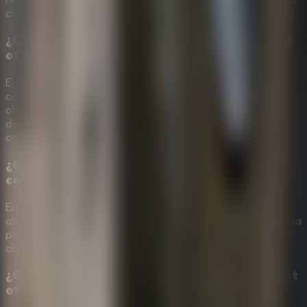
cadena de puzles que revela el secreto olvidado de la sala.
¿Qué tipo de puzles tiene Escape Room: Secret
of Memories?
El juego se centra en observación, objetos ocultos,
cerraduras lógicas, símbolos, colores, patrones y uso de
objetos. La mayoría de soluciones salen de relacionar un
detalle de la habitación con un mecanismo o una pista
cercana.
¿Cómo funcionan los controles en
computadora y móvil?
En computadora, usa el mouse para hacer clic en objetos,
abrir paneles e inspeccionar pistas. En móvil o tablet, toca la
pantalla para interactuar con muebles, cajas, cerraduras y
objetos útiles.
¿Qué hago si me atasco en Escape Room: Secret
of Memories?