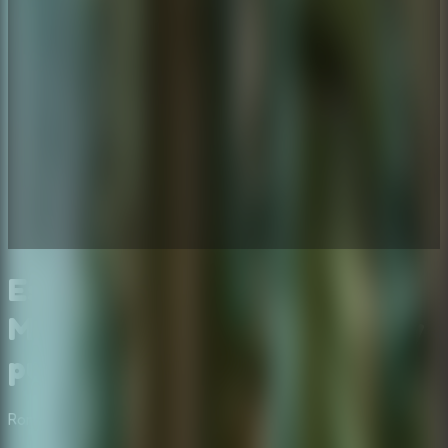
Escape Room: Secret of
Memories online - misterio y
puzzles
Rompecabezas
Misterio