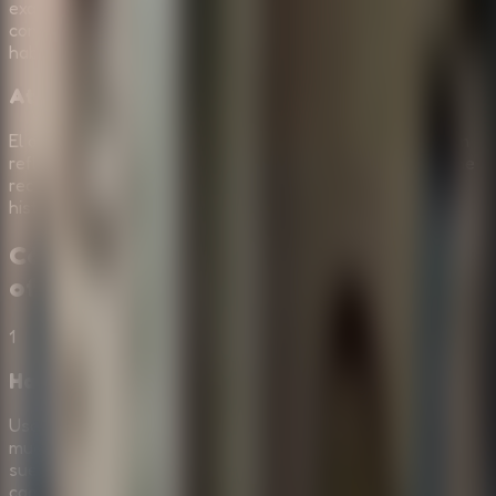
examinar objetos en computadora, mientras que los
controles tactiles permiten tocar pistas y moverte por la
habitacion desde el movil.
Atmosfera que premia la concentracion
El diseno visual y la musica crean un tono de escape room
reflexivo, donde cada descubrimiento tiene peso. Conviene
recordar pistas, volver a detalles antiguos y dejar que la
historia avance a traves de los puzzles.
Cómo Jugar a
Escape Room: Secret
of Memories
1
Haz clic o toca para inspeccionar objetos
Usa el mouse en desktop o toca en movil para examinar
muebles, contenedores, decoracion, cerraduras y objetos
sueltos. Si algo responde, puede formar parte de una
cadena de pistas.