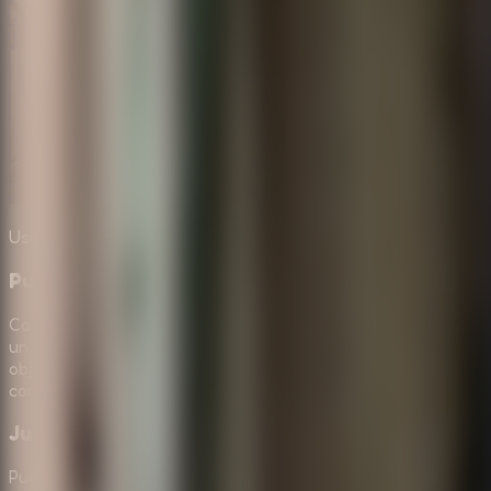
Usa logica y observacion para resolver cada cerradura.
Puzzles logicos conectados con la historia
Cada rompecabezas se siente ligado al misterio, no como
un obstaculo aleatorio. Encontraras desafios de logica,
objetos ocultos, interacciones con el entorno y
combinaciones de pistas que revelan mas del pasado.
Juego en navegador para desktop y movil
Puedes jugar gratis sin instalar nada. El mouse facilita