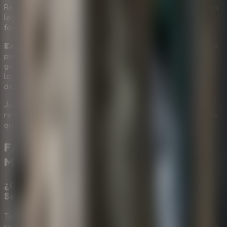
Relaciona pistas con cerraduras, prueba objetos en lugares
logicos y sigue el rastro hasta que la historia oculta tome
forma.
Escape Room: Secret of Memories
es una buena opcion
para quienes disfrutan habitaciones compactas con un
gancho narrativo. Combina busqueda de objetos ocultos,
logica ambiental y una presentacion de misterio sin pedir
descargas ni configuraciones complicadas.
Juega
Escape Room: Secret of Memories
online gratis,
revisa cada detalle y vuelve a
Online Escape Room
cuando
quieras mas aventuras de escape en navegador.
FAQ de
Escape Room: Secret of
Memories
¿Cuál es el objetivo principal en Escape Room:
Secret of Memories?
Tu objetivo es examinar la habitación llena de recuerdos,
recoger objetos útiles, conectar pistas ocultas y resolver la