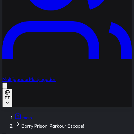
Multijogador
Multijogador
PT
Inicio
Barry Prison: Parkour Escape!