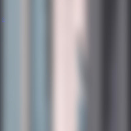
Populares
Populares