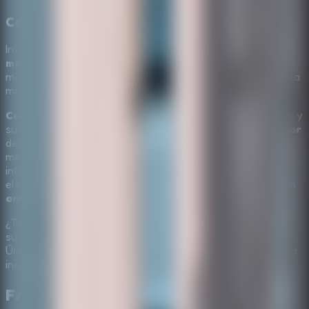
Coopera en multijugador
Invita a otras personas a tu sesión de
escape room
multijugador
. Combinar inteligencia y observación es la
mejor forma de desentrañar la oscuridad de la historia de la
mansión.
Cube Stories: Escape
destaca por su narrativa profunda y
su atmósfera escalofriante. Como
escape room de terror
de primer nivel, ofrece una experiencia muy inmersiva que
mezcla historia y lógica con acierto. Y gracias a su
integración fluida de
escape room multijugador
, es una
elección perfecta para sesiones intensas de
escape room
online
.
¿Te atreves? Juega a
Cube Stories: Escape
ahora y
sumérgete en la oscuridad de la mansión abandonada.
Únete a un
escape room multijugador
y vive hoy un reto
inolvidable de
escape room de terror
.
FAQ de
Cube Stories: Escape