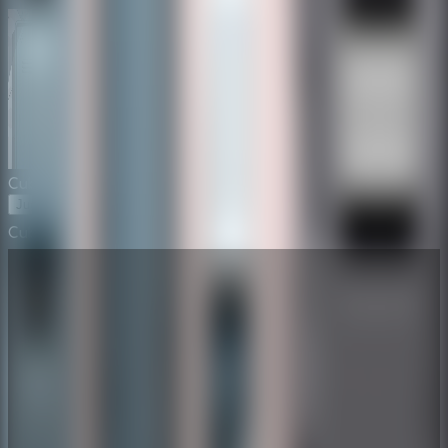
Cube Stories: Escape
Jugar Ahora
Cube Stories: Escape
⛶