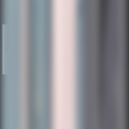
Terror
Terror
Series
Series