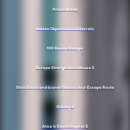
Prison Break
Hidden Objects Island Secrets
100 Rooms Escape
Escape Strange Girl's House 2
Stick Doors and Island: Choose Your Escape Route
Granny 4
Alice Is Dead Chapter 2