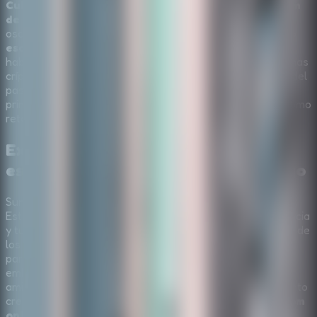
Cube Stories: Escape
es un escalofriante
escape room
de terror
que sigue a un valiente videobloguero en el
oscuro interior de una mansión abandonada. Este intenso
escape room de puzles
te reta a avanzar por
habitaciones cuidadosamente diseñadas, llenas de enigmas
crípticos y desafíos que te harán pensar. Vive el misterio del
pasado en esta aventura de
escape room online
de
primer nivel, disponible como experiencia en solitario o como
reto de
escape room multijugador
.
Explora la mansión oscura en este
escape room de terror de alto riesgo
Sumérgete en la oscuridad con
Cube Stories: Escape
.
Este
escape room de terror
pone a prueba tu inteligencia
y tu observación mientras exploras la historia inquietante de
los antiguos habitantes de la mansión. Resuelve acertijos
para avanzar por cada habitación y escapar de pasillos
embrujados. Ya sea que afrontes las sombras solo o con
amigos en un
escape room multijugador
, tu pensamiento
creativo es la única salida en este clásico de
escape room
online
.