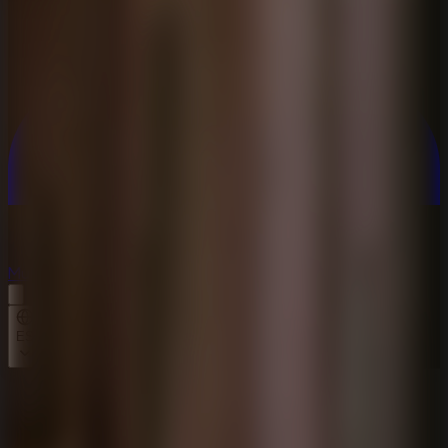
Multijugador
Multijugador
ES
Inicio
The Dark House Escape 2