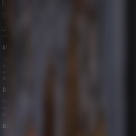
Une la sabiduría entre varios participantes resolviendo
todos los mecanismos del infierno fantasmal.
Sistema Innovador de Recompensas
Ubica esas 45 valiosas e intrincadas preseas ocultas tras
formidables combinaciones o acertijos espaciales; es el
verdadero gancho de este espectacular juego en formato
digital.
Despido de Habitantes Oscuros
No te quedará de otra más que buscar la iluminación para
rechazar agresivas almas errantes bloqueadoras usando
los saberes lógicos correctos y tus útiles acumulados.
Genial Dificultad Creciente