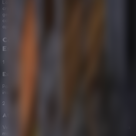
Los desafíos implementados a través de llaves
criptográficas o cajas maestras recompensan
generosamente toda observación puntillosa y trabajo
colaborativo para un entretenimiento que premia a los
apasionados de este exigente género escapista.
Cómo Jugar a
The Dark House
Escape 2
1
Examen de Recintos
Pasea a fondo todas las diferentes piezas que se abran e
inspecciona el material y herramientas de gran aporte.
2
Atesorar Reliquias Fantasmas
Vela siempre por cada pequeño hueco, una simple moneda
menos imposibilitará el transporte y fin glorioso de tu