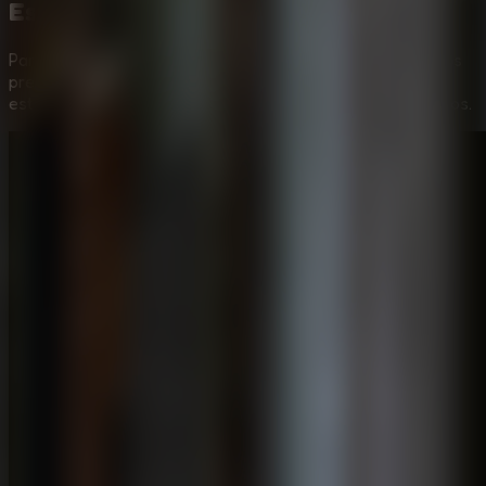
Escape 2
Para ayudarte a superar
The Dark House Escape 2
, hemos
preparado un vídeo paso a paso que muestra las
estrategias más eficientes para resolver todos los acertijos.