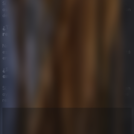
Sí. Las 45 monedas son necesarias para completar la fuga,
así que conviene revisar cada sala, caja fuerte e interacción
del entorno.
¿The Dark House Escape 2 tiene sustos
repentinos?
No se centra en jumpscares, sino en horror atmosférico,
espacios extraños y obstáculos sobrenaturales. El reto está
en observar, razonar y despejar el camino.
¿Se puede jugar The Dark House Escape 2 con
amigos?
Sí, funciona bien compartiendo pantalla. Los amigos pueden
ayudar a detectar monedas, recordar pistas y decidir cómo
resolver cajas fuertes o expulsar fantasmas.