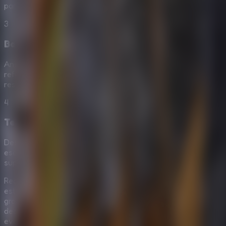
partida.
3
Batallas Visuales Secretas
Analiza minuciosamente los símbolos criptados y sus
referencias dispersas para introducir todas esas largas
respuestas sin agobios de un temporizador.
4
Teletransporte Milagroso
Despéjate y llega al punto cúlmen accionando la
escapatoria que corona con creces tu sobresaliente
supervivencia mental frente al horror.
Reconocido como un título estrella que honra
estupendamente al formato de juego de escape online
gratis, la producción de
The Dark House Escape 2
destaca entregándote una exploración y desarrollo de
eventos inigualables. Si disfrutas resolver laberintos