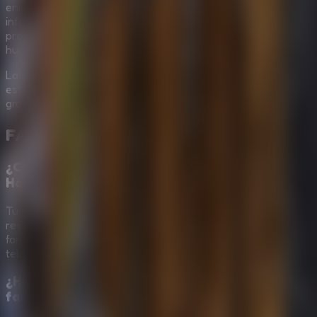
enigmáticos y desvanecer misterios extraídos del
inframundo, te dejará encantado y no parpadearás
prestando fina atención a tu próximo descubrimiento de
huida.
Las monedas perdidas reclaman tu presencia. Desvanece
este mal de forma astuta. ¡Entra y sobrevive online
gratuitamente al instante en The Dark House Escape 2!
FAQ de
The Dark House Escape 2
¿Cuál es el objetivo principal en The Dark
House Escape 2?
Tu objetivo es explorar la casa abandonada surrealista,
resolver puzles de lógica y cajas fuertes, alejar a los
fantasmas, reunir las 45 monedas fantasma y activar el
teletransporte para escapar.
¿Hay que encontrar todas las monedas
fantasma?