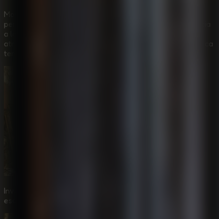
Moviéndose con un aspecto que desafía tus sueños
perturbadores, este juego de escape online gratis renuncia
a los sobresaltos rápidos para centrarse enteramente en
atraparte pasito a pasito mediante un arte visual que evoca
tensión pausada.
Investiga zonas enigmáticas donde un simple detalle
esconde geniales pistas lógicas.