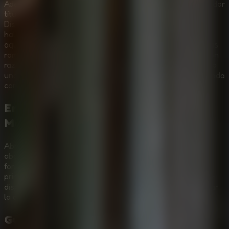
Adéntrate en
The Dark House Escape 2
, un sobrecogedor
título online que te invita a la exploración surrealista.
Diseñado magistralmente para entusiastas que procuran
hallar el más completo
juego de escape online gratis
,
aquí todo asume un aura macabra e inestable. Encontrarás
rompecabezas formidables que enlazan un terror sutil con
razonamientos lógicos espectaculares, haciendo del título
una muy especial pieza capaz ser de compartida y superada
conversando junto a tus íntimos amigos de forma remota.
Erradica Apariciones y Recolecta
Monedas
Abre tu propio camino enfrentando una mansión de
abandono y puro silencio, porque sus objetos ocultan
formidables pistas y engaños mecánicos. Tendrás una
principal consigna en tu escape: recopilar las codiciadas y
dispersadas 45 monedas fantasmas para por fin despertar
la activación del punto transportador mágico.
Guía en Vídeo:
The Dark House