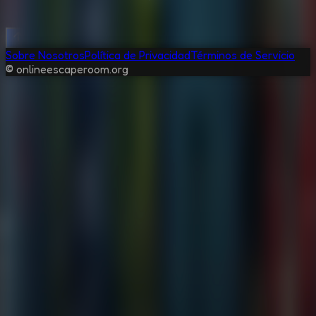
Sobre Nosotros
Política de Privacidad
Términos de Servicio
© onlineescaperoom.org