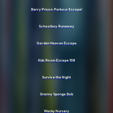
Barry Prison: Parkour Escape!
Schoolboy Runaway
Garden Heaven Escape
Kids Room Escape 108
Survive the Night
Granny Sponge Bob
Wacky Nursery