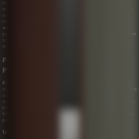
minuto. Creado por Realinspirer, plantea el inicio de una
aventura inquietante: despiertas en un lugar desconocido y
solo podrás salir si observas bien, conectas pistas y
resuelves acertijos con calma. Este
juego de escape
online gratis
funciona muy bien para jugar en solitario,
pero también se disfruta como
escape room multijugador
compartiendo pantalla y pensando las soluciones con
amigos.
Por qué Escape It! merece una
partida
Escape It!
combina mecánicas clásicas de apuntar y hacer
clic con una atmósfera de misterio muy marcada. No se trata
solo de pulsar objetos al azar: cada pista, cada rincón y
cada elemento del inventario puede acercarte a la salida. Si
buscas un
escape room online
con narrativa, puzles y
tensión progresiva, esta aventura es una opción ideal tanto
para jugar solo como en modo compartido con amigos.
Una aventura guiada por el misterio