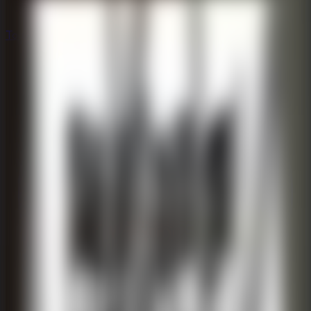
Todos los Juegos de Escape
Todos los Juegos de Escape