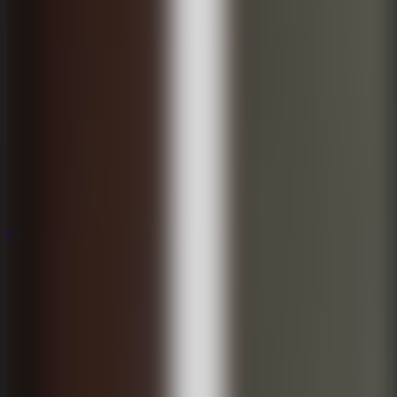
Misterio
Misterio