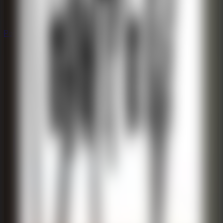
Populares
Populares