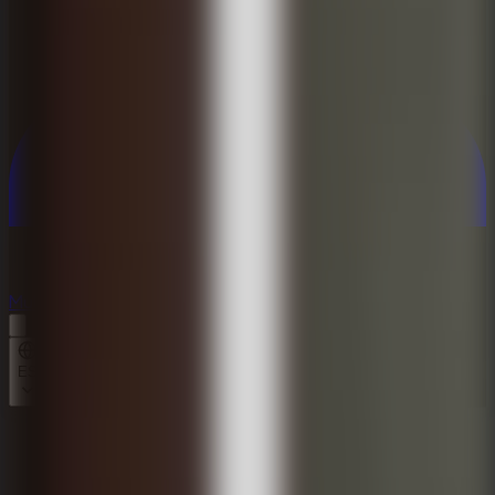
Multijugador
Multijugador
ES
Inicio
Escape It!