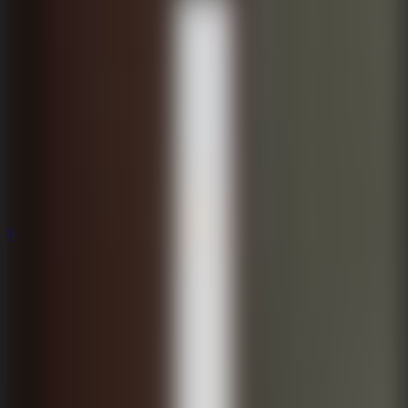
Rompecabezas
Rompecabezas