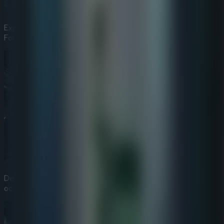
Explora los pasillos silenciosos y los arcos derruidos del
Forgotten Palace.
Descifra inscripciones reales y descubre mecanismos
ocultos.