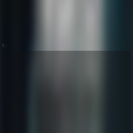
Forgotten Palace
⛶