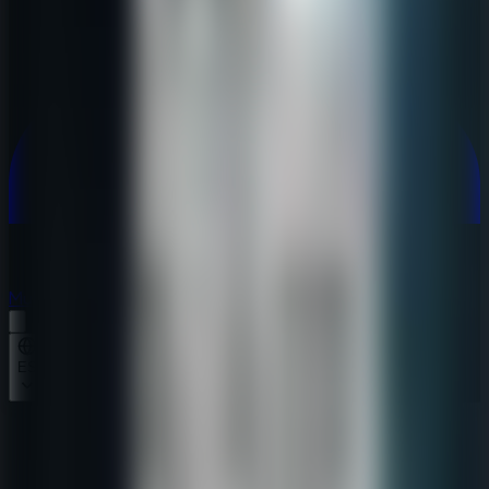
Multijugador
Multijugador
ES
Inicio
Forgotten Palace