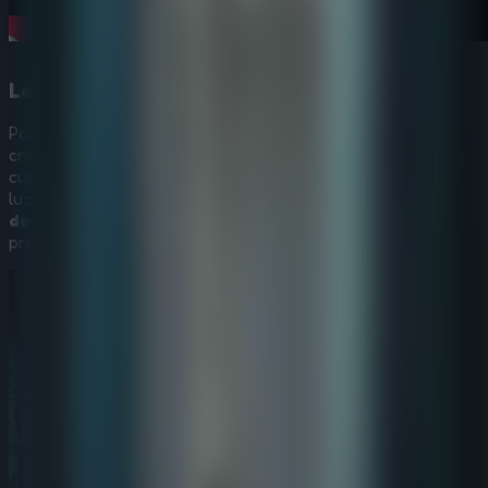
La historia de Darius
Ponte en la piel de Darius, un historiador dedicado que
creció estudiando mapas. Explora arcos derruidos, murales
cubiertos de hiedra y techos rotos por los que se cuela la
luz. Es una combinación perfecta para fans de los
juegos
de escape de misterio
que buscan una experiencia
profunda y guiada por la historia.