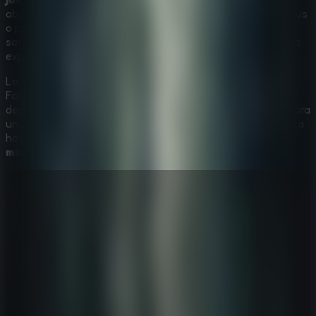
absorbente. Ya seas un aventurero en solitario como Darius
o prefieras
escape rooms multijugador
con amigos, la
satisfacción de descubrir los secretos de la historia es una
experiencia que no olvidarás.
Las puertas antiguas se han cerrado y los secretos del
Forgotten Palace te esperan. ¿Podrás encontrar la salida y
descubrir la verdad tras las ruinas? Reúne a tus amigos para
una aventura de
escape rooms multijugador
y comienza
hoy este emocionante viaje de
juego de escape de
misterio
.