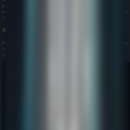
pantalla y resolver juntos los puzles custodiados del
palacio: en estos pasillos silenciosos, el trabajo en equipo es
tu única salida a través de la historia.
Guía en Vídeo:
Forgotten Palace
Para ayudarte a superar
Forgotten Palace
, hemos preparado
un vídeo paso a paso que muestra las estrategias más
eficientes para resolver todos los acertijos.