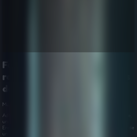
Forgotten Palace - Escape
rooms multijugador y juegos
de misterio
Multijugador
Misterio
Terror
Adéntrate en las ruinas silenciosas del
Forgotten Palace
,
una obra maestra de los
juegos de escape de misterio
.
Eres Darius, un ambicioso historiador atraído por los ecos de
un reino antaño glorioso. Arcos derruidos se alzan sobre