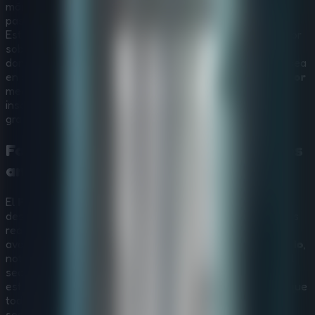
mármol agrietado, y las sombras largas se mueven por
pasillos desiertos donde el polvo flota en el aire inmóvil.
Esto no es solo un cementerio de historia: es una lucha por
sobrevivir al estilo de los
juegos de escape de terror
,
donde las puertas antiguas se han cerrado tras de ti. Ya sea
en solitario o colaborando en
escape rooms multijugador
mediante pantalla compartida, tendrás que descifrar
inscripciones reales y sobrevivir a los corredores de esta
grandeza olvidada.
Forgotten Palace: descubre secretos
antiguos y peligros ocultos
El
Forgotten Palace
guarda historias que merecen ser
descubiertas bajo cada columna caída, dentro de cámaras
reales y a lo largo de escaleras serpenteantes. Mientras
avanzas por este inmersivo
juego de escape de misterio
,
notarás que cada símbolo tallado puede señalar un panel
secreto y que los mecanismos ocultos se confunden con
estatuas destrozadas. Este viaje es para quienes creen que
toda ruina esconde una verdad. Invita a tus amigos a una
sesión de
escape rooms multijugador
para compartir