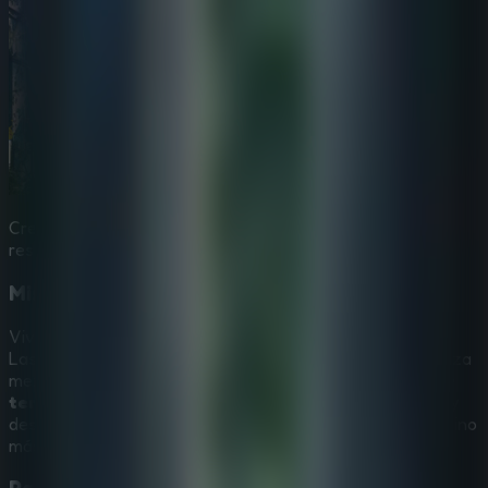
Crea una sesión de **escape rooms multijugador** y
resuelve enigmas con tu equipo.
Misterio y terror atmosféricos
Vive una atmósfera intensa de grandeza en decadencia.
Las sombras largas y los ecos lejanos sugieren una belleza
mezclada con peligro, típica de los
juegos de escape de
terror
más atmosféricos. Registra cada sala en silencio y
desentraña cada puzle custodiado para encontrar el camino
más allá de los muros del palacio.