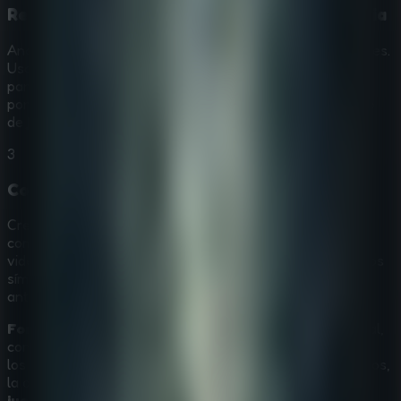
Resuelve los puzles custodiados por la historia
Analiza las inscripciones reales y las pistas que encuentres.
Usa tu lógica para activar mecanismos ocultos y abrir
paneles secretos. Estos desafíos están pensados para
poner a prueba tu capacidad de resolución en un entorno
de
juego de escape de terror
de alto riesgo.
3
Coordínate en multijugador
Crea una sesión de
escape rooms multijugador
compartiendo tu pantalla en cualquier plataforma de
videollamadas. Comentad las pistas históricas, señalad los
símbolos clave y cooperad para escapar de las puertas
antiguas antes de que se sellen para siempre.
Forgotten Palace
combina exploración y reto intelectual,
convirtiéndose en una opción imprescindible para fans de
los
juegos de escape de misterio
. Sus puzles elaborados,
la ambientación envolvente y la tensión propia de los
juegos de escape de terror
ofrecen horas de juego