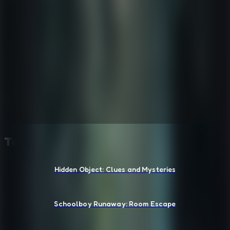
También te puede gustar
Hidden Object: Clues and Mysteries
Schoolboy Runaway: Room Escape