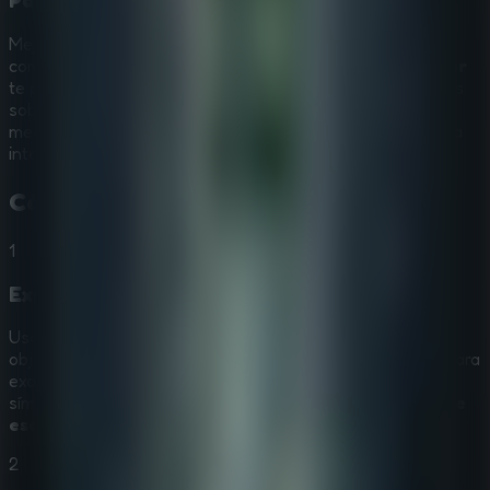
Pantalla compartida en equipo
Mejora tu escape jugando con amigos mediante pantalla
compartida. Esta función de
escape rooms multijugador
te permite colaborar en puzles complejos, compartir ideas
sobre inscripciones reales y trabajar juntos para descifrar
mecanismos ocultos. Tu fuga de la historia empieza con la
inteligencia colectiva.
Cómo Jugar a
Forgotten Palace
1
Explora los pasillos silenciosos
Usa el
ratón
para interactuar con las ruinas. Haz clic en
objetos como columnas caídas y estatuas destrozadas para
examinarlas de cerca. La observación cuidadosa de los
símbolos tallados es clave para avanzar en este
juego de
escape de misterio
.
2