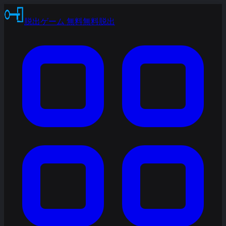
脱出ゲーム 無料
無料脱出