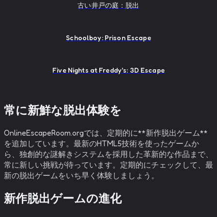
古い井戸の庭：脱出
New
Schoolboy: Prison Escape
New
Five Nights at Freddy's: 3D Escape
New
常に新鮮な脱出体験を
OnlineEscapeRoom.orgでは、定期的に**新作脱出ゲーム**
を追加しています。最新のHTML5技術を使ったゲームか
ら、独創的な謎解きシステムを採用した革新的な作品まで、
常に新しい挑戦が待っています。定期的にチェックして、最
新の脱出ゲームをいち早く体験しましょう。
新作脱出ゲームの進化