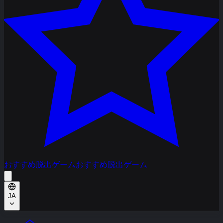
おすすめ脱出ゲーム
おすすめ脱出ゲーム
JA