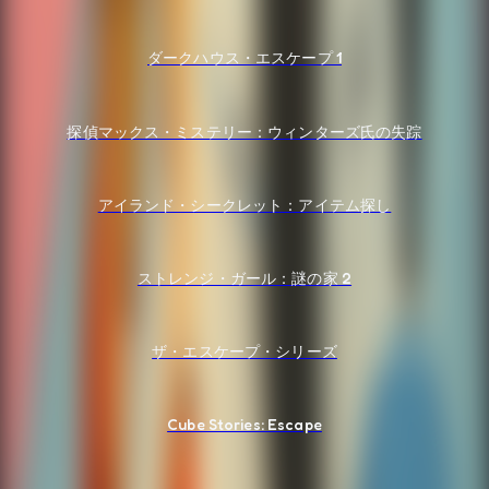
ダークハウス・エスケープ 1
探偵マックス・ミステリー：ウィンターズ氏の失踪
アイランド・シークレット：アイテム探し
ストレンジ・ガール：謎の家 2
ザ・エスケープ・シリーズ
Cube Stories: Escape