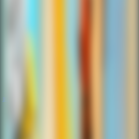
新作脱出ゲーム
新作脱出ゲーム