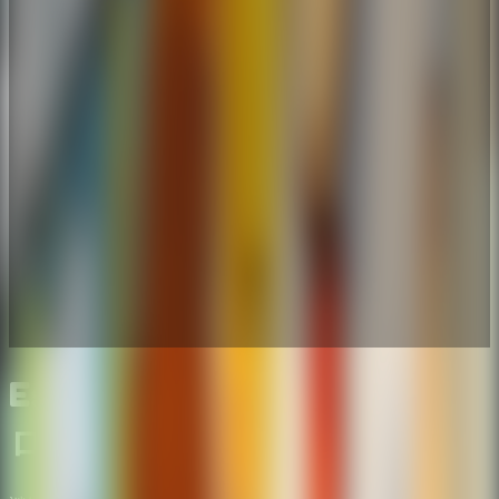
Escape from School 3D - ブ
ロック風の学校脱出ゲーム