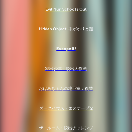
Evil Nun Schools Out
Hidden Object: 手がかりと謎
Escape It!
家出少年：脱出大作戦
おばあちゃんの地下室：復讐
ダークハウス・エスケープ 2
ザ・ルーム：脱出チャレンジ