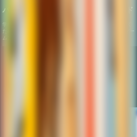
パズルの攻略：
学校脱出3D
動画ガイド
学校脱出3D
の体験に完全に応えるため、これらの謎を解く
ための最も効率的な方法を示すステップバイステップのゲー
ムプレイ動画を提供しています。