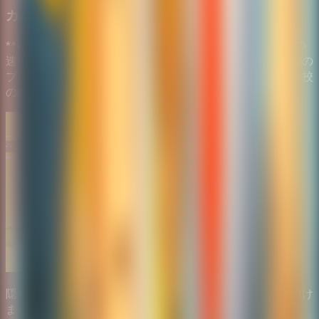
カオスなブロック風学校脱出
**Escape from School 3D**は、にぎやかな高校をテンポの
速いコミカルな脱出ステージに変えます。カートゥーン調の
ブロック風グラフィック、スムーズな操作、個性の強い学校
の敵によって、どの部屋も予測不能でトラブル満載です。
隠れながら素早く動き、学校の構造を利用してピンチを避け
ましょう。