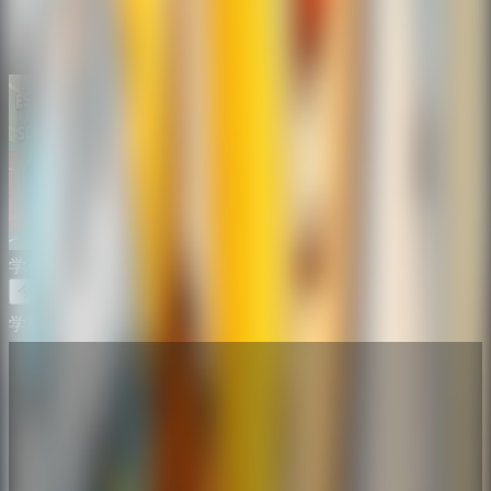
ホーム
学校脱出3D
学校脱出3D
今すぐ遊ぶ
学校脱出3D
⛶