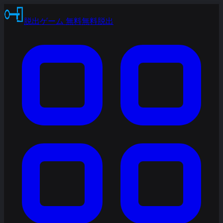
脱出ゲーム 無料
無料脱出