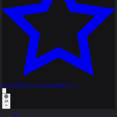
おすすめ脱出ゲーム
おすすめ脱出ゲーム
JA