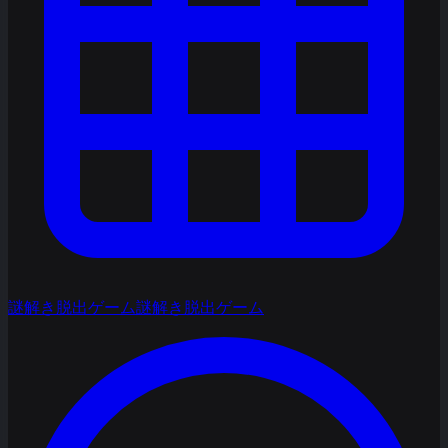
謎解き脱出ゲーム
謎解き脱出ゲーム