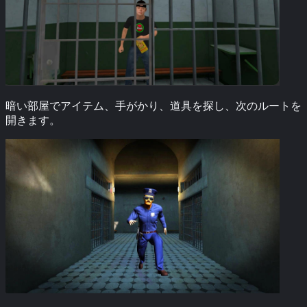
暗い部屋でアイテム、手がかり、道具を探し、次のルートを
開きます。