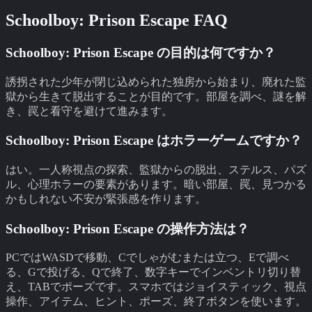
Schoolboy: Prison Escape
FAQ
Schoolboy: Prison Escape の目的は何ですか？
誘拐された少年が閉じ込められた独房から始まり、廃れた監
獄から生きて脱出することが目的です。部屋を調べ、謎を解
き、罠と看守を避けて進みます。
Schoolboy: Prison Escape はホラーゲームですか？
はい。一人称視点の探索、監獄からの脱出、ステルス、パズ
ル、心理ホラーの要素があります。暗い部屋、罠、見つかる
かもしれない不安が緊張感を作ります。
Schoolboy: Prison Escape の操作方法は？
PCではWASDで移動、Cでしゃがむまたは立つ、Eで調べ
る、Gで投げる、Qで終了、数字キーでインベントリ切り替
え、TABでポーズです。スマホではジョイスティック、視点
操作、アイテム、ヒント、ポーズ、終了ボタンを使います。