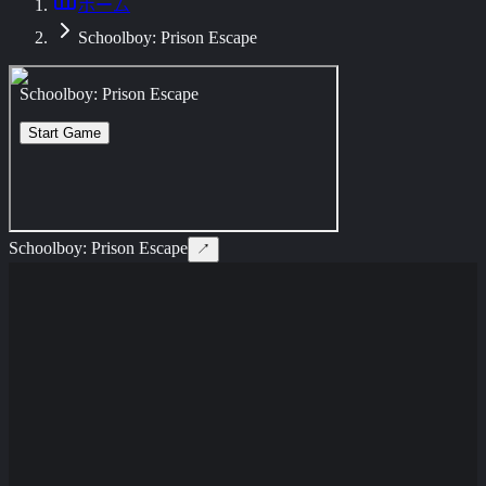
ホーム
Schoolboy: Prison Escape
Schoolboy: Prison Escape
↗