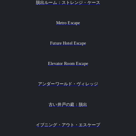
脱出ルーム：ストレンジ・ケース
Metro Escape
Future Hotel Escape
Elevator Room Escape
アンダーワールド・ヴィレッジ
古い井戸の庭：脱出
イブニング・アウト・エスケープ