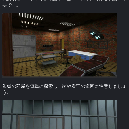
要です。
監獄の部屋を慎重に探索し、罠や看守の巡回に注意しましょ
う。