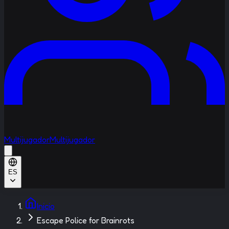
Multijugador
Multijugador
ES
Inicio
Escape Police for Brainrots