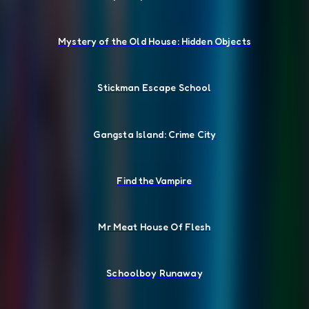
Mystery of the Old House: Hidden Objects
Stickman Escape School
Gangsta Island: Crime City
Find the Vampire
Mr Meat House Of Flesh
Schoolboy Runaway