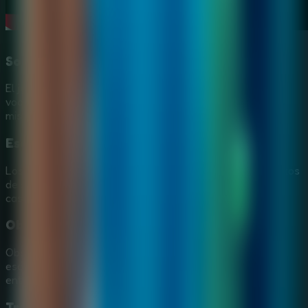
Soporte en varios idiomas
El juego permite jugar en más de 10 idiomas y conserva
voces en inglés que refuerzan el tono de investigación y
misterio.
Escenarios con buen ritmo visual y sonoro
Los lugares están llenos de detalles, animaciones y efectos
de sonido que hacen que cada pista parezca parte de un
caso mayor.
Objetos ocultos y pistas importantes
Observa cada rincón para encontrar símbolos, objetos
escondidos y detalles que ayudan a resolver puzles y
entender el poder de las piedras.
Trampas y decisiones bajo presión