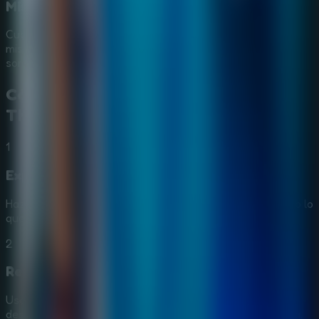
Misión especial de Halloween
Cuando el evento está disponible, puedes descubrir una
misión de Halloween con escenarios inquietantes y
sorpresas de temporada.
Cómo Jugar a
Find Joe: Secret of
The Stones
1
Explora cada escenario
Haz clic para moverte, inspeccionar objetos y revisar todo lo
que pueda estar relacionado con la caída del meteorito.
2
Resuelve puzles y minijuegos
Usa los objetos del inventario y la lógica para completar
desafíos que abren nuevas zonas y escenas de la historia.