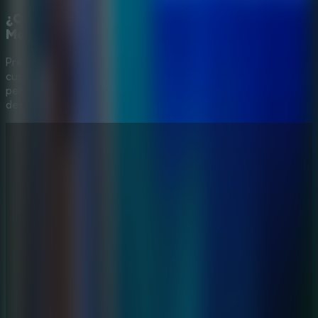
¿Qué conviene observar mientras juegas con
Margaret?
Presta atención a objetos extraños, diálogos, trampas y
cualquier pista relacionada con las piedras. Los detalles
pequeños suelen indicar dónde buscar o qué objeto usar
después.