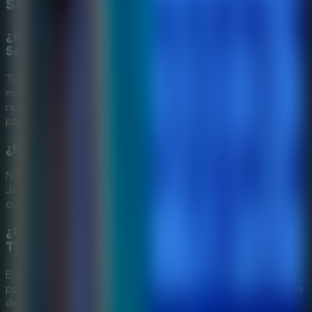
Stones
¿Cuál es el objetivo principal en Find Joe:
Secret of The Stones?
Tu objetivo es ayudar a Margaret a investigar la caída del
meteorito, encontrar objetos ocultos, seguir pistas
relacionadas con las piedras y descubrir el misterio de sus
poderes.
¿Hace falta jugar otros Find Joe antes?
No es obligatorio. El caso forma parte del universo de Find
Joe, pero esta historia puede jugarse por separado y en
cualquier orden.
¿Qué desafíos aparecen en Find Joe: Secret of
The Stones?
Encontrarás escenas de objetos ocultos, investigación
point-and-click, puzles lógicos, minijuegos, trampas y pistas
de personajes conectadas con el caso del meteorito.