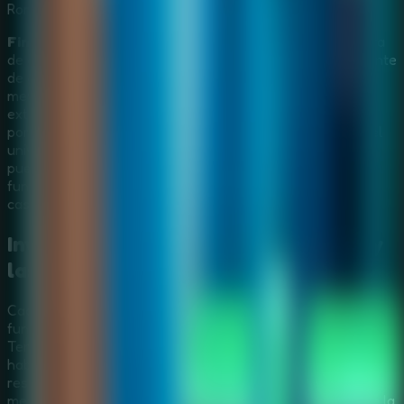
Rompecabezas
Misterio
Find Joe: Secret of The Stones
te lleva a una aventura
de escape y misterio junto a Margaret, una joven estudiante
de ciencias que empieza a investigar después de que un
meteorito cae sobre su ciudad. Recorre escenarios
extraños, busca objetos ocultos, reúne pistas y descubre
por qué unas piedras misteriosas están conectadas con el
universo de Find Joe: Unsolved Mystery. Es una buena
puerta de entrada para nuevos jugadores y también
funciona para quienes ya conocen la saga, porque cada
caso puede disfrutarse sin seguir un orden fijo.
Investiga el impacto del meteorito y
las pistas ocultas
Cada escena de
Find Joe: Secret of The Stones
funciona como una pequeña sala de escape de misterio.
Tendrás que revisar el lugar del impacto, explorar
habitaciones, hablar con personajes poco comunes y
resolver puzles lógicos para acercarte al origen del
meteorito. Las trampas, los minijuegos y las decisiones de la