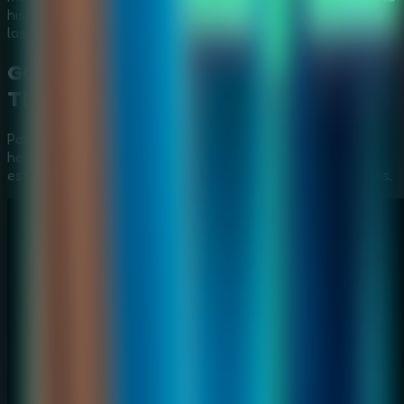
historia dan ritmo a la investigación mientras el secreto de
las piedras se revela poco a poco.
Guía en Vídeo:
Find Joe: Secret of
The Stones
Para ayudarte a superar
Find Joe: Secret of The Stones
,
hemos preparado un vídeo paso a paso que muestra las
estrategias más eficientes para resolver todos los acertijos.