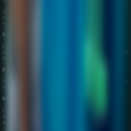
Algunas escenas ponen a Margaret en peligro, así que
conviene leer bien las pistas y elegir con cuidado para
seguir avanzando.
Puzles de lógica conectados con la historia
La investigación combina observación, inventario y
razonamiento para abrir nuevas zonas y revelar fragmentos
del misterio.
Personajes con información clave
Habla con personajes que pueden ayudarte o confundirte, y
decide qué detalles encajan realmente dentro del caso.
Minijuegos que rompen la rutina
Los minijuegos añaden variedad a la búsqueda y
desbloquean nuevos datos sobre el meteorito y sus
extraños efectos.