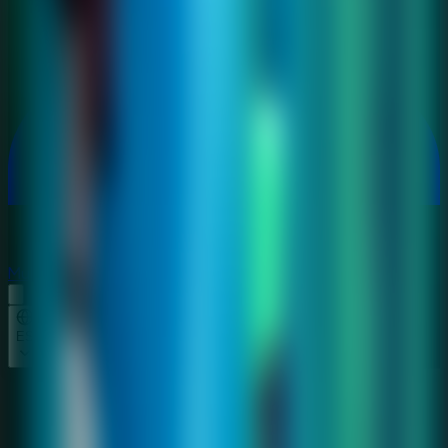
Multijugador
Multijugador
ES
Inicio
Find Joe: Secret of The Stones