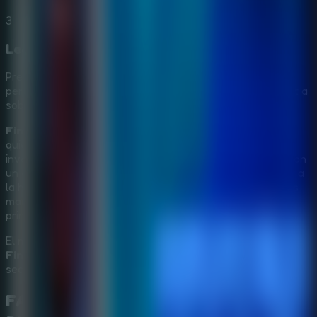
3
Lee las pistas antes de actuar
Presta atención a las trampas y a lo que dicen los
personajes para tomar decisiones que ayuden a Margaret a
sobrevivir.
Find Joe: Secret of The Stones
encaja muy bien con
quienes disfrutan los juegos de objetos ocultos, las
investigaciones point-and-click y los puzles de misterio con
un giro de ciencia ficción. El meteorito da un gancho claro a
la historia, y las piedras, trampas, minijuegos y personajes
mantienen cada descubrimiento conectado con el caso
principal.
El meteorito ya cayó y las pistas están esperando. Juega
Find Joe: Secret of The Stones
online y resuelve el
secreto que esconden las piedras.
FAQ de
Find Joe: Secret of The