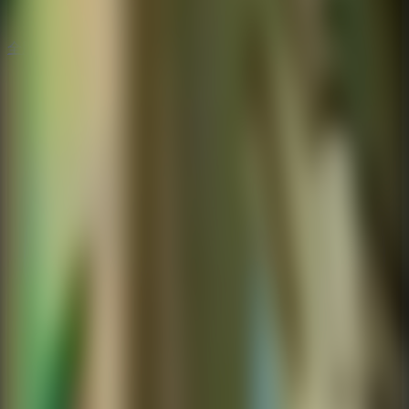
全脱出ゲーム
全脱出ゲーム