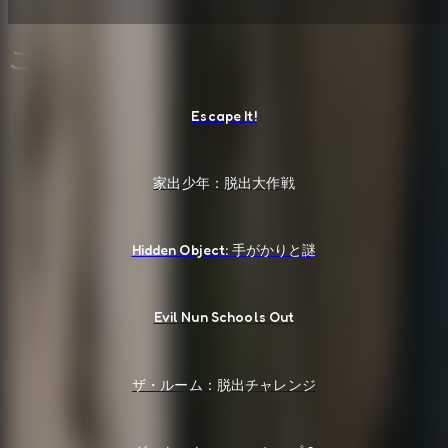
こちらもおすすめ
Escape It!
家出少年：脱出大作戦
Hidden Object: 手がかりと謎
Evil Nun Schools Out
ザ・ルーム：脱出チャレンジ