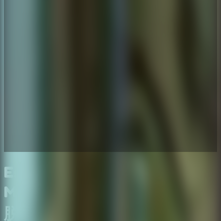
Escape Room: Secret of
Memories オンライン謎解き
脱出