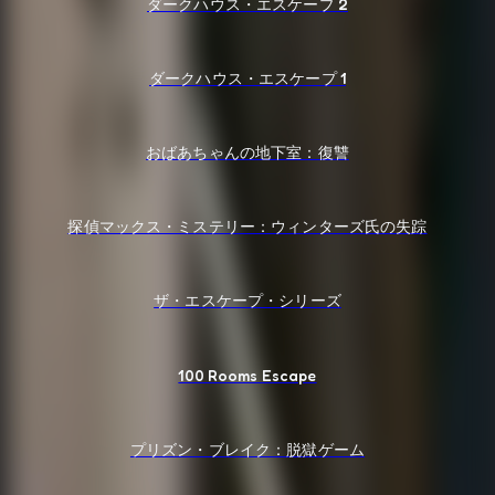
ダークハウス・エスケープ 2
ダークハウス・エスケープ 1
おばあちゃんの地下室：復讐
探偵マックス・ミステリー：ウィンターズ氏の失踪
ザ・エスケープ・シリーズ
100 Rooms Escape
プリズン・ブレイク：脱獄ゲーム