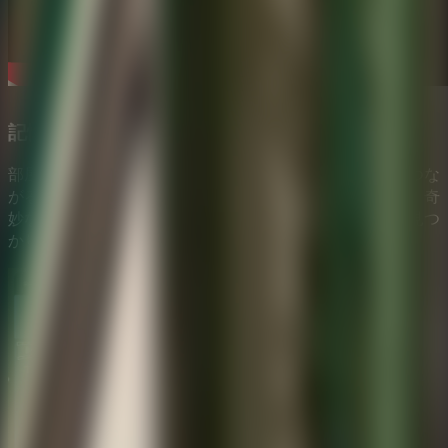
記憶が残る部屋をじっくり探索
部屋には小さな視覚的ヒント、隠しアイテム、パズルにつな
がる物が散りばめられています。家具、飾り、メモ、鍵、奇
妙な形をよく見れば、物語の次の段階を開く手がかりが見つ
かります。