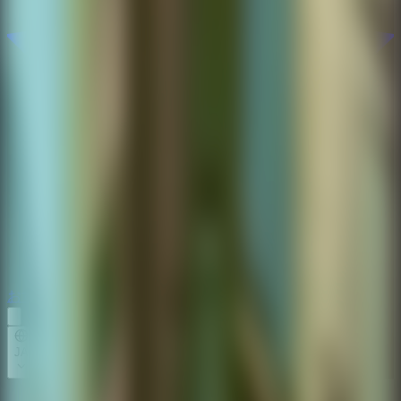
おすすめ脱出ゲーム
おすすめ脱出ゲーム
JA