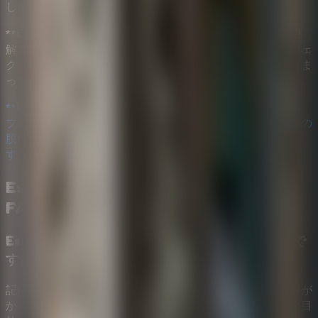
しながら隠れた物語へ近づきましょう。
**Escape Room: Secret of Memories**は、短い部屋型の謎
解きに物語の引きを求める人に向いています。隠しオブジェ
クト探し、環境を読む論理、静かなミステリー演出がまとま
っていて、ダウンロードなしですぐに楽しめます。
**Escape Room: Secret of Memories**を無料でオンライン
プレイし、部屋の細部から記憶の謎を解きましょう。ほかの
脱出ゲームを探すなら[Online Escape Room](/jp)へ戻れま
す。
Escape Room: Secret of Memories
FAQ
Escape Room: Secret of Memories の目的は何で
すか？
記憶が残る部屋を調べ、役立つアイテムを集め、隠れた手が
かりをつなげて、部屋に残された秘密へたどり着くことが目