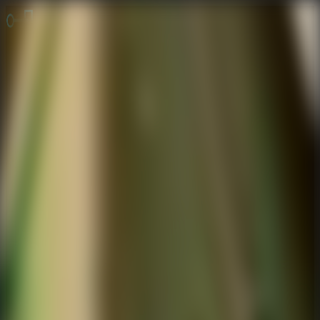
脱出ゲーム 無料
無料脱出