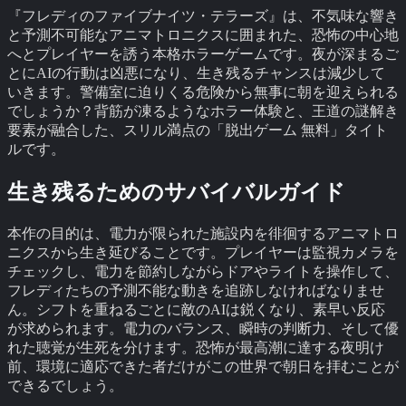
『フレディのファイブナイツ・テラーズ』は、不気味な響き
と予測不可能なアニマトロニクスに囲まれた、恐怖の中心地
へとプレイヤーを誘う本格ホラーゲームです。夜が深まるご
とにAIの行動は凶悪になり、生き残るチャンスは減少して
いきます。警備室に迫りくる危険から無事に朝を迎えられる
でしょうか？背筋が凍るようなホラー体験と、王道の謎解き
要素が融合した、スリル満点の「脱出ゲーム 無料」タイト
ルです。
生き残るためのサバイバルガイド
本作の目的は、電力が限られた施設内を徘徊するアニマトロ
ニクスから生き延びることです。プレイヤーは監視カメラを
チェックし、電力を節約しながらドアやライトを操作して、
フレディたちの予測不能な動きを追跡しなければなりませ
ん。シフトを重ねるごとに敵のAIは鋭くなり、素早い反応
が求められます。電力のバランス、瞬時の判断力、そして優
れた聴覚が生死を分けます。恐怖が最高潮に達する夜明け
前、環境に適応できた者だけがこの世界で朝日を拝むことが
できるでしょう。