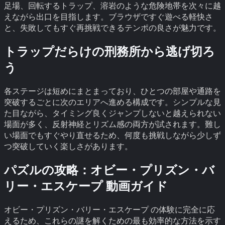
足場、回転するトラップ、溶岩のような危険地帯を次々に越
えながら出口を目指します。ブラウザですぐ遊べる軽快さ
と、失敗してもすぐ再挑戦できるテンポの良さが魅力です。
トラップだらけの刑務所から逃げ切ろ
う
各ステージは短めにまとまっており、ひとつの部屋や通路を
突破するごとに次のエリアへ進める構成です。シンプルな見
た目ながら、タイミング良くジャンプしないと越えられない
場面が多く、反射神経とリズム感の両方が試されます。難し
い場面でもすぐやり直せるため、何度も挑戦しながら少しず
つ突破していく楽しさがあります。
パズルの攻略：
オビー・プリズン・バ
リー・エスケープ
動画ガイド
オビー・プリズン・バリー・エスケープ
の体験に完全に応
えるため、これらの謎を解くための最も効率的な方法を示す