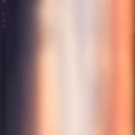
Guía en Vídeo:
Future Hotel Escape
Para ayudarte a superar
Future Hotel Escape
, hemos
preparado un vídeo paso a paso que muestra las
estrategias más eficientes para resolver todos los acertijos.