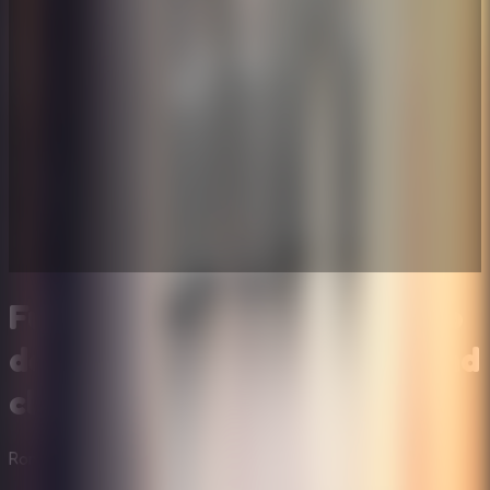
Future Hotel Escape - Juego
de escape futurista point and
click
Rompecabezas
Multijugador