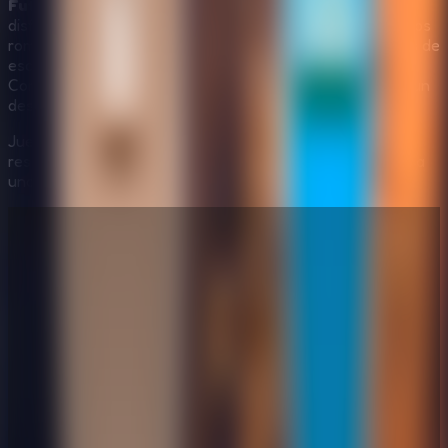
Future Hotel Escape
es ideal para jugadores que
disfrutan los escenarios futuristas, el misterio tranquilo, los
rompecabezas point and click de 365 Escape y los juegos de
escape de edificios basados en la observación y la lógica.
Convierte el extraño despertar de Wilton en un hotel en un
desafío de
Online Escape Room
bien enfocado.
Juega ahora a
Future Hotel Escape
, ayuda a Wilton a
resolver los rompecabezas del hotel futurista y encuentra
una salida segura.