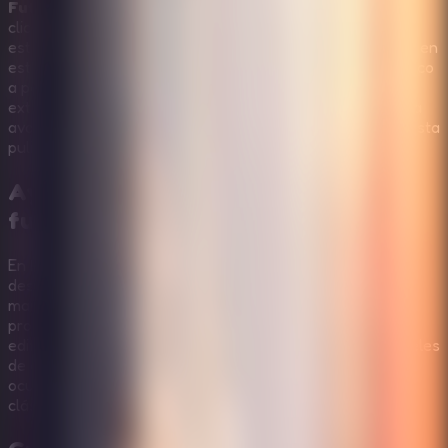
Future Hotel Escape
es un juego de escape point and
click de 365 Escape ambientado en un hotel que parece
estar mil años por delante de su tiempo. Wilton despierta en
este misterioso lugar futurista sin saber dónde está, y poco
a poco comprende que está atrapado dentro de un hotel
extraño. Ayúdale a mantener la calma, registrar cada sala
avanzada, resolver los rompecabezas y salir a salvo en esta
pulida aventura de
Online Escape Room
.
Ayuda a Wilton a escapar del hotel
futurista
En
Future Hotel Escape
, el hotel se siente elegante,
desconocido y silenciosamente misterioso. Wilton quiere
marcharse antes de que lo extraño se convierta en un
problema real, pero necesita tu ayuda para entender el
edificio. Explora habitaciones futuristas, inspecciona paneles
de alta tecnología, recoge objetos útiles, conecta pistas
ocultas y desbloquea el camino de salida con la lógica
clásica de los escape room point and click.