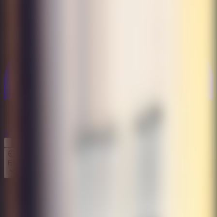
Multijugador
Multijugador
ES
Inicio
Future Hotel Escape