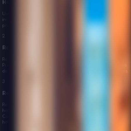
Haz clic para explorar el hotel
Usa el ratón para hacer clic por cada sala futurista,
inspeccionar detalles del hotel, abrir paneles y revelar
pistas escondidas en el edificio.
2
Recoge objetos útiles
Recoge objetos que puedan ayudar a Wilton a escapar.
Prueba cada elemento en lugares lógicos, sobre todo cerca
de puertas cerradas, máquinas y paneles de rompecabezas.
3
Resuelve pistas para desbloquear la salida
Relaciona símbolos, números, colores y pistas de las
habitaciones para resolver los rompecabezas del hotel.
Cada respuesta correcta acerca a Wilton a escapar del
hotel futurista.