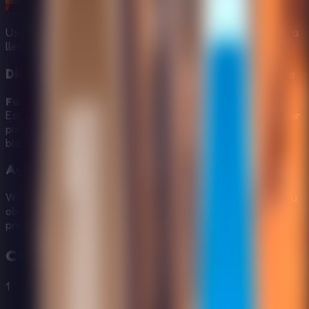
Usa la lógica y los objetos recogidos para ayudar a Wilton a
llegar a la salida.
Diseño clásico de rompecabezas de 365 Escape
Future Hotel Escape
usa la conocida fórmula de 365
Escape: observar con atención, recoger objetos, interpretar
pistas visuales, resolver códigos y abrir cada ruta
bloqueada paso a paso.
Ayuda a Wilton a salir a salvo
Wilton no conoce este hotel ni sabe qué le espera fuera. Tu
objetivo es guiarlo por el edificio misterioso sin más
problemas y encontrar una salida segura.
Cómo Jugar a
Future Hotel Escape
1