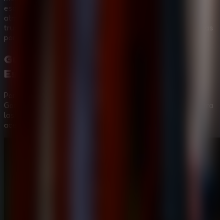
escalofriante
Online Escape Room
combina una
atmósfera de hospital maldito, presión de supervivencia,
trucos de magia y momentos de escape con rompecabezas
para fans de los juegos de terror oscuros de Granny.
Guía en Vídeo:
Horror Hospital
Escape Granny Game
Para ayudarte a superar
Horror Hospital Escape Granny
Game
, hemos preparado un vídeo paso a paso que muestra
las estrategias más eficientes para resolver todos los
acertijos.