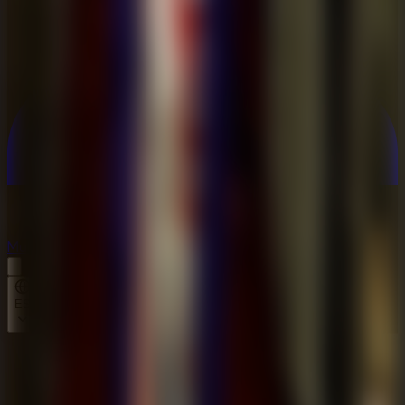
Multijugador
Multijugador
ES
Inicio
Horror Hospital Escape Granny Game