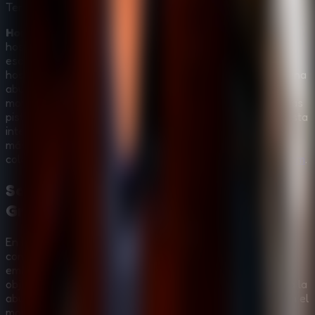
Terror
Multijugador
Horror Hospital Escape Granny Game
te lleva a un
hospital embrujado donde cada pasillo oscuro parece
esconder un peligro. Estás atrapado en un siniestro
hospital-hogar con un carnicero amarillo del vecindario, una
abuela monja y amenazas fantasmales que vigilan cada
movimiento. Explora las habitaciones con cuidado, sigue las
pistas, sobrevive a la pesadilla y encuentra la salida en esta
intensa experiencia de
Horror Escape Room
. Si quieres
más desafíos terroríficos al estilo Granny, visita nuestra
colección de
Granny Games
o vuelve a
Online Escape Room
.
Sobrevive al hospital embrujado de
Granny
En
Horror Hospital Escape Granny Game
, debes
completar tu misión nivel por nivel mientras el hospital
embrujado se vuelve cada vez más peligroso. Busca
objetos útiles, presta atención a las instrucciones, evita a la
abuela monja y a otros enemigos aterradores, y elige bien el
momento para escapar de cada zona peligrosa. Este