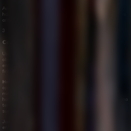
Avanza por el hospital aterrador, inspecciona las
habitaciones, busca objetos útiles y fíjate en las amenazas
antes de entrar en nuevas zonas.
3
Completa cada misión de escape
Usa las pistas y los controles disponibles para cumplir el
objetivo de cada nivel. Mantén la calma, evita a los
enemigos embrujados y sigue avanzando hacia la salida
final.
Horror Hospital Escape Granny Game
es una gran
opción para jugadores que disfrutan los hospitales de
miedo, los enemigos que te acechan al estilo Granny, las
habitaciones embrujadas y el escape por misiones. Combina
tensión de terror, controles sencillos y presión de
supervivencia con rompecabezas.
Juega ahora a
Horror Hospital Escape Granny Game
,
enfréntate al hospital embrujado, completa cada misión y