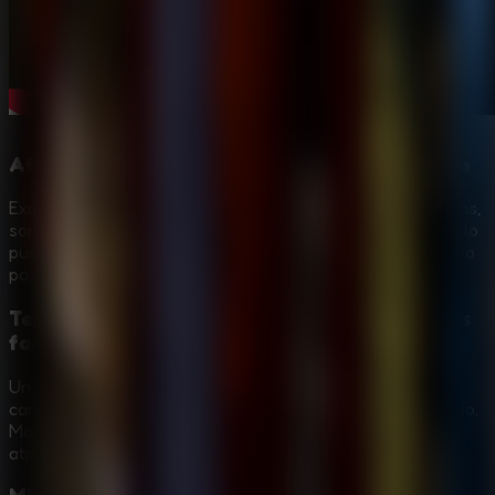
Atmósfera de terror en un hospital embrujado
Explora un hospital aterrador lleno de habitaciones oscuras,
sonidos inquietantes y amenazas inesperadas. Cada pasillo
puede ocultar un peligro, así que cada paso se siente como
parte de un desafío de
Horror Escape Room
.
Tensión con la abuela monja, el carnicero y los
fantasmas
Una abuela monja acecha por el hospital, mientras un
carnicero amarillo del vecindario añade otra capa de miedo.
Mantente alerta, muévete con cuidado y evita quedar
atrapado por los enemigos que te persiguen.