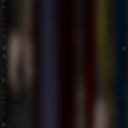
Misiones por niveles y progreso con
rompecabezas
Completa la misión de cada nivel siguiendo las
instrucciones, encontrando pistas y tomando buenas
decisiones. Cuanto más explores, más cerca estarás de
escapar del hospital embrujado.
Cómo Jugar a
Horror Hospital Escape
Granny Game
1
Pulsa Play y sigue las instrucciones
Pulsa el botón
Play
para empezar y lee con atención las
instrucciones en pantalla mientras comienza tu escape del
hospital.
2
Explora el hospital con cuidado