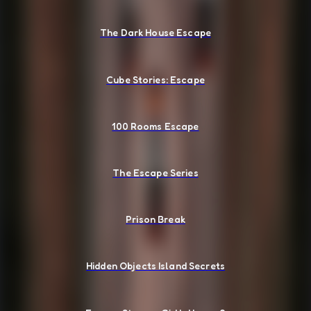
The Dark House Escape
Cube Stories: Escape
100 Rooms Escape
The Escape Series
Prison Break
Hidden Objects Island Secrets