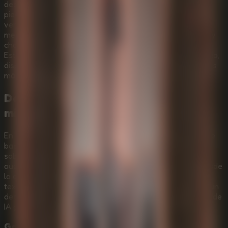
desciende. Dentro de una colosal estructura antigua de
piedra desmoronada, ceniza flotante y una profundidad
vertical imposible, tu objetivo es sobrevivir a miles de
metros de descenso mientras un depredador implacable y
chasqueante, el Murderpede, te caza desde las sombras.
Este intenso
Online Escape Room
convierte cada balanceo,
disparo de gancho y sonido en un riesgo mientras avanzas
más hondo entre la ceniza.
Desciende entre ceniza, piedra y
miedo
En
Idols Of Ash
, moverse es sobrevivir. Domina el agarre
basado en el impulso, usa la gravedad para balancearte
sobre abismos enormes y escucha con atención cómo el
audio espacial 3D revela al Murderpede acercándose desde
la oscuridad superior. Cada sonido inquietante y cada
textura de piedra tallada están hechos a mano, creando un
descenso con una atmósfera de terror cruda y sin atajos de
IA generativa.
Gancho basado en físicas