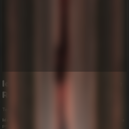
Idols Of Ash - Online Escape
Room de terror atmosférico
Terror
Misterio
Idols Of Ash
es un juego de terror atmosférico en primera
persona construido alrededor de una orden aterradora: