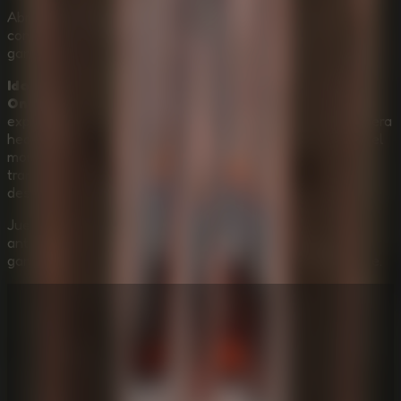
Abre el menú ESC y ajusta la sensibilidad del ratón. Un
control preciso de la cámara es esencial para usar el
gancho a gran velocidad y lanzar disparos limpios.
Idols Of Ash
es ideal para jugadores que quieren un
Online Escape Room
con terror en primera persona,
exploración vertical, gancho basado en habilidad, atmósfera
hecha a mano y una presión tensa guiada por el sonido del
monstruo. No se centra tanto en resolver rompecabezas
tranquilos, sino en dominar el miedo, el impulso y el
descenso.
Juega ahora a
Idols Of Ash Online
, desciende por la
antigua estructura llena de ceniza, domina el sistema de
gancho y escapa del Murderpede antes de que te alcance.