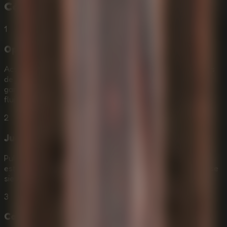
Cómo Jugar a
Idols Of Ash
1
Optimiza tu navegador
Activa la aceleración por hardware en tu navegador antes
de jugar a
Idols Of Ash Online
para que el descenso, el
gancho y los efectos de terror funcionen con la mayor
fluidez posible.
2
Juega en pantalla completa
Pulsa F11 para entrar en pantalla completa y hacer que la
estructura antigua, la ceniza flotante y el audio espacial se
sientan más inmersivos.
3
Calibra la sensibilidad del ratón