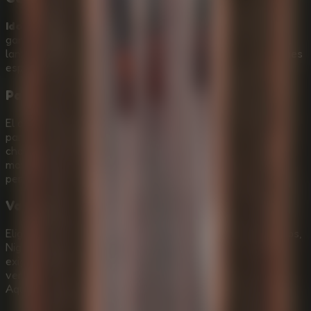
Idols Of Ash
funciona con Schmovement, un sistema de
gancho basado en el impulso que te permite balancearte,
lanzarte, hacer rápel y controlar tu trayectoria por enormes
espacios verticales.
Paisajes sonoros de terror adaptativo
El avanzado audio espacial 3D hace que el monstruo
parezca cercano incluso antes de verlo. Escucha el
chasquido de sus mandíbulas, la piedra moviéndose y los
movimientos en la oscuridad mientras el Murderpede te
persigue.
Varios niveles de desafío
Elige Normal para un descenso introductorio de 20 minutos,
Nightmare para una IA más rápida y plataformas más
exigentes, o The First Kiln para un brutal modo de final
verdadero con varios ciempiés y mapas secretos de
Aqueduct.