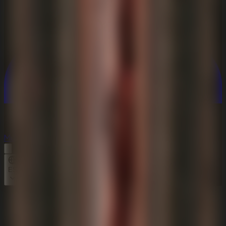
Multijugador
Multijugador
ES
Inicio
Idols Of Ash