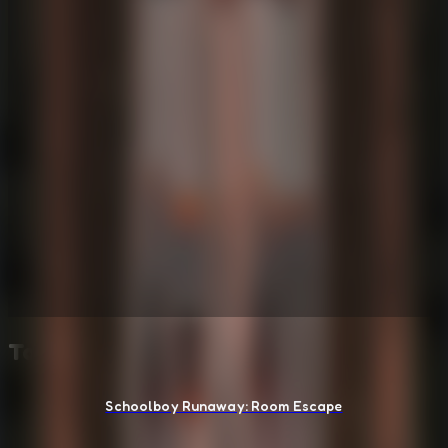
También te puede gustar
Schoolboy Runaway: Room Escape