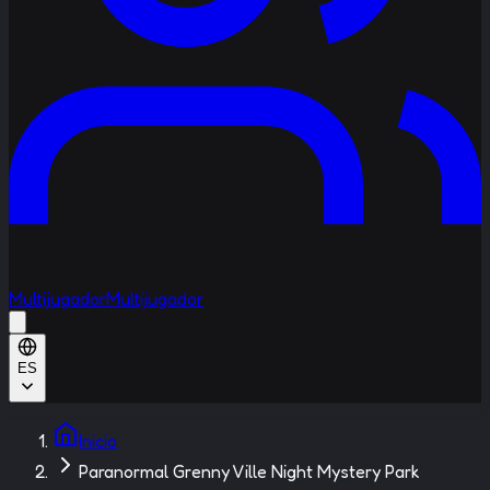
Multijugador
Multijugador
ES
Inicio
Paranormal Grenny Ville Night Mystery Park