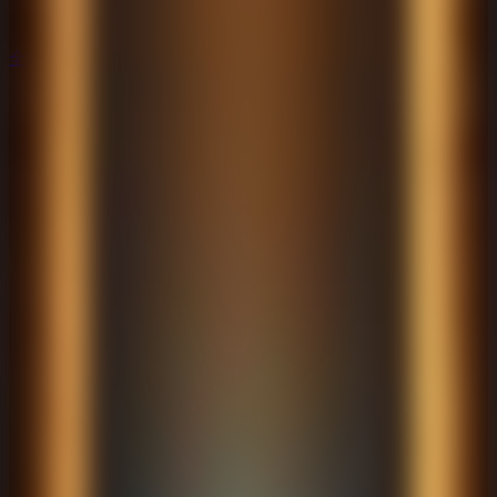
全脱出ゲーム
全脱出ゲーム