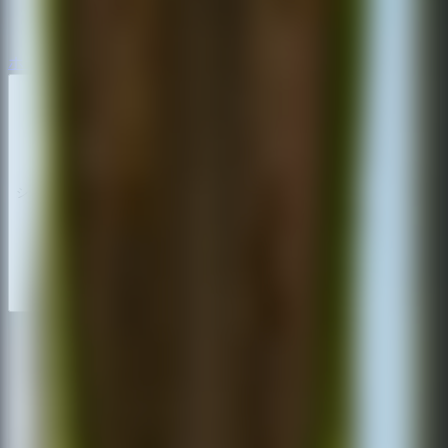
ホラー脱出ゲーム
ホラー脱出ゲーム
シリーズ
シリーズ