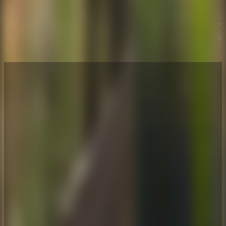
「脱出ゲーム 無料」でプレイ可能です。
さあ、美しい庭園からの脱出に挑戦しましょう！隠されたア
イテムを探し出し、すべての謎を解き明かしてクリアを目指
してください！