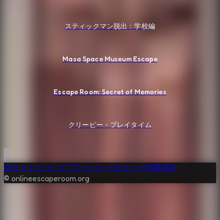
スティックマン脱出：学校編
Masa Space Museum Escape
Escape Room: Secret of Memories
クリーピー・プレイタイム
当サイトについて
プライバシーポリシー
利用規約
© onlineescaperoom.org