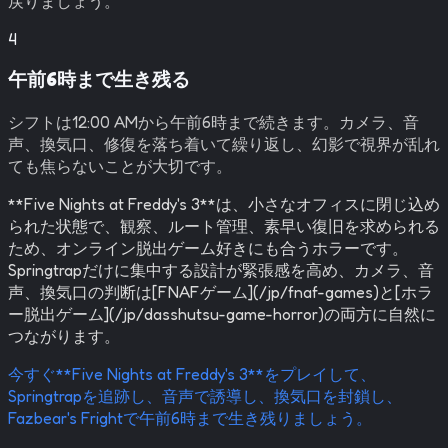
戻りましょう。
4
午前6時まで生き残る
シフトは12:00 AMから午前6時まで続きます。カメラ、音
声、換気口、修復を落ち着いて繰り返し、幻影で視界が乱れ
ても焦らないことが大切です。
**Five Nights at Freddy's 3**は、小さなオフィスに閉じ込め
られた状態で、観察、ルート管理、素早い復旧を求められる
ため、オンライン脱出ゲーム好きにも合うホラーです。
Springtrapだけに集中する設計が緊張感を高め、カメラ、音
声、換気口の判断は[FNAFゲーム](/jp/fnaf-games)と[ホラ
ー脱出ゲーム](/jp/dasshutsu-game-horror)の両方に自然に
つながります。
今すぐ**Five Nights at Freddy's 3**をプレイして、
Springtrapを追跡し、音声で誘導し、換気口を封鎖し、
Fazbear's Frightで午前6時まで生き残りましょう。