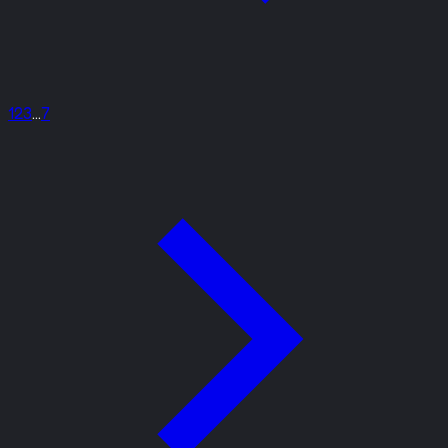
1
2
3
…
7