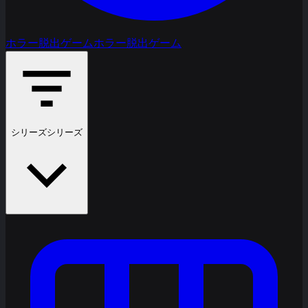
ホラー脱出ゲーム
ホラー脱出ゲーム
シリーズ
シリーズ