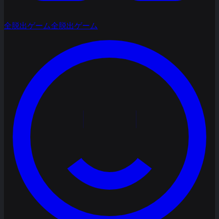
全脱出ゲーム
全脱出ゲーム