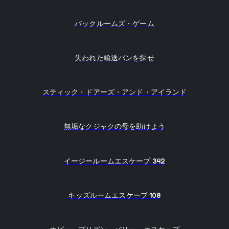
バックルームズ・ゲーム
失われた輸送バンを探せ
スティック・ドアーズ・アンド・アイランド
無垢なクジャクの母を助けよう
イージールームエスケープ 342
キッズルームエスケープ 108