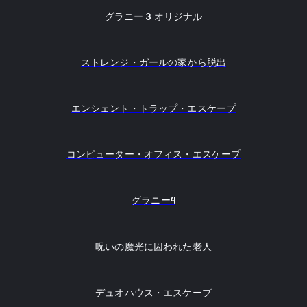
グラニー 3 オリジナル
ストレンジ・ガールの家から脱出
エンシェント・トラップ・エスケープ
コンピューター・オフィス・エスケープ
グラニー4
呪いの魔光に囚われた老人
デュオハウス・エスケープ