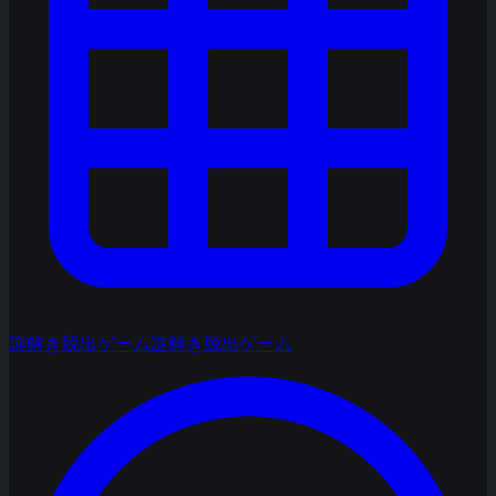
謎解き脱出ゲーム
謎解き脱出ゲーム