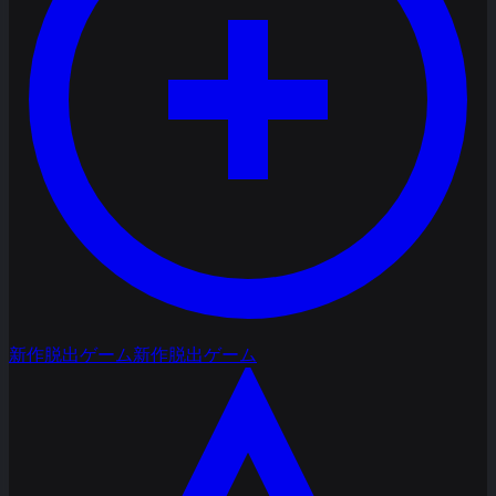
新作脱出ゲーム
新作脱出ゲーム