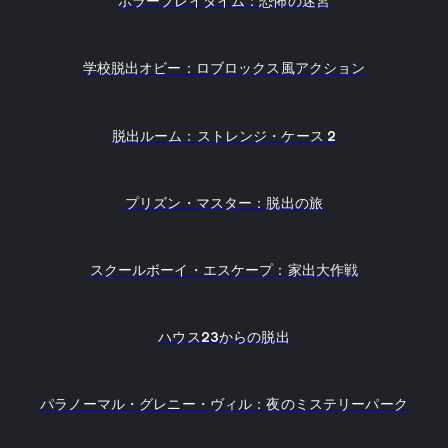
ホラープレイタイム：恐怖の迷宮
学校脱出オビー：ロブロックス風アクション
脱出ルーム：ストレンジ・ケース 2
プリズン・マスター：脱出の旅
スクールボーイ・エスケープ：家出大作戦
ハウス23からの脱出
パラノーマル・グレニー・ヴィル：夜のミステリーパーク