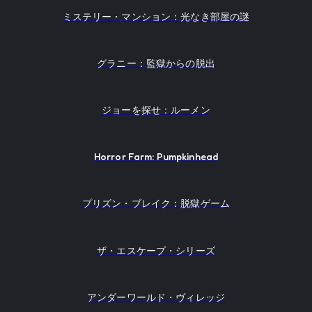
ミステリー・マンション：光なき部屋の謎
グラニー：監獄からの脱出
ジョーを探せ：ルーメン
Horror Farm: Pumpkinhead
プリズン・ブレイク：脱獄ゲーム
ザ・エスケープ・シリーズ
アンダーワールド・ヴィレッジ