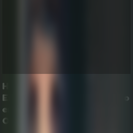
Horror Playtime Room
Escape: Escapa del Laberinto
en este Juego de Escape
Online Gratis