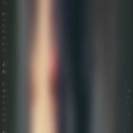
Terror
Rompecabezas
Multijugador
Horror Playtime Room Escape
te sumerge en una
aventura de puzles escalofriante. Estás atrapado en una
habitación siniestra y tu única salida es resolver acertijos.
Recorre salas llenas de misterio para descubrir secretos
ocultos en este
juego de escape online gratis
. Cada
pista te acerca más a la libertad mientras aumenta el
suspenso de la historia.
¿Por qué Horror Playtime te
mantendrá en vilo?
En lugar de basarse solo en sustos repentinos, este
juego
de escape online gratis
construye su terror a través de la
atmósfera y el diseño de puzles inteligentes. Cuanto más te
adentres en el laberinto de habitaciones, más retorcidas se
volverán las pistas, obligándote a prestar atención a cada
símbolo y sonido. Es la mezcla perfecta de horror y desafíos
lógicos para quienes buscan adrenalina.