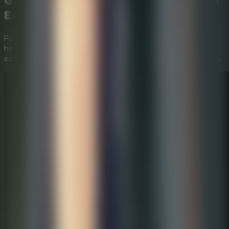
Guía en Vídeo:
Horror Playtime Room
Escape
Para ayudarte a superar
Horror Playtime Room Escape
,
hemos preparado un vídeo paso a paso que muestra las
estrategias más eficientes para resolver todos los acertijos.