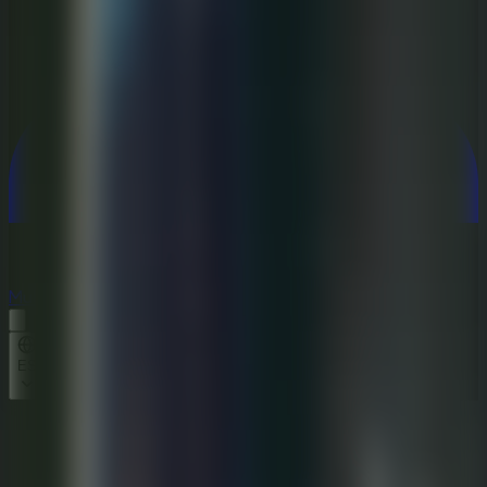
Multijugador
Multijugador
ES
Inicio
Horror Playtime Room Escape