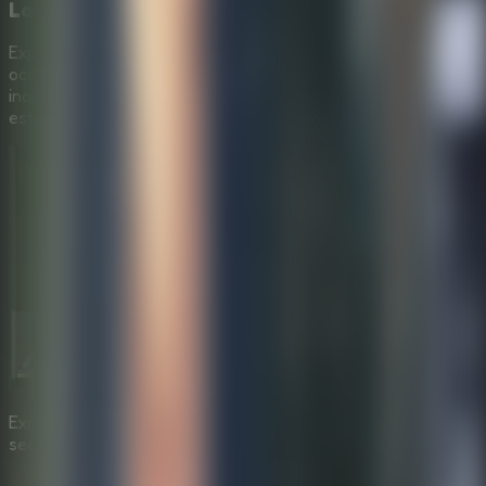
Laberinto de Habitaciones Siniestras
Explora una red de salas de juego, pasillos y cámaras
ocultas. Cada rincón guarda cerraduras y detalles
inquietantes que reconstruyen la historia de tu captor en
este
juego de escape online gratis
.
Explora habitaciones llenas de puzles para descubrir
secretos ocultos.