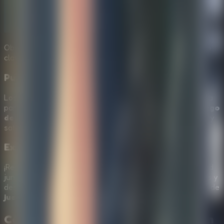
Observa siempre tu entorno; los detalles pequeños son la
clave para escapar.
Puzles Intrincados Narrativos
Los puzles están integrados en el entorno: mensajes en la
pared, juguetes extraños y notas codificadas. En este
juego
de escape online gratis
, cada solución se siente lógica y
satisfactoria.
Experiencia Multijugador Compartida
¡Reúne a tus amigos para un escape colaborativo! Trabajad
juntos en una sola pantalla para detectar detalles ocultos y
descifrar patrones complejos en este desafiante entorno de
juego de escape online gratis
.
Cómo Jugar a
Horror Playtime Room