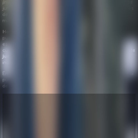
¡Invita a tus amigos a ayudar! Comparte tu pantalla o jugad
juntos en un dispositivo para combinar vuestras habilidades
de observación en este
juego de escape online gratis
multijugador.
Horror Playtime Room Escape
es una mezcla ideal de
puzles, terror y misterio. Ofrece mucho más que un susto;
es una aventura de suspenso que premia el pensamiento
cuidadoso. Si te gusta descifrar pistas y probar tu valor, este
juego de escape online gratis
te dará una experiencia
inolvidable.
Entra en la sala de juegos, templa tus nervios y descubre si
puedes resolver cada puzle y escapar de la trampa antes
de que sea demasiado tarde. ¡Juega gratis ahora!