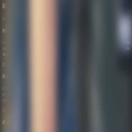
Escape
1
Navega y Explora
Usa controles sencillos de clic para explorar cada habitación
siniestra. Busca objetos ocultos para avanzar en este
juego
de escape online gratis
.
2
Resuelve Puzles con Lógica
Usa tu razonamiento para progresar. Cada habitación lleva
a misterios más desafiantes que pondrán a prueba tu
cerebro.
3
Colabora con Amigos