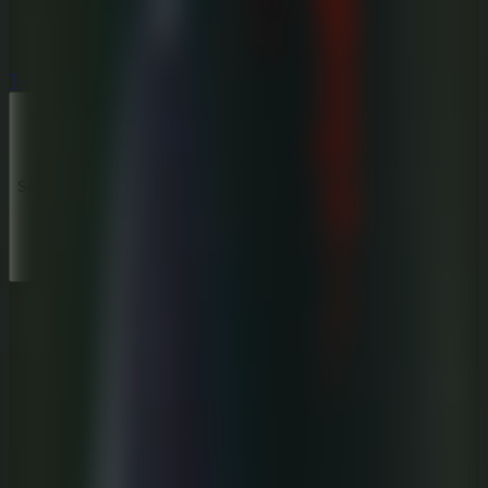
Terror
Terror
Series
Series